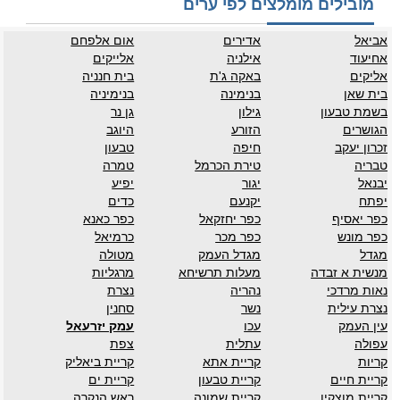
מובילים מומלצים לפי ערים
אביאל
אדירים
אום אלפחם
אחיעוד
אילניה
אלייקים
אליקים
באקה ג'ת
בית חנניה
בית שאן
בנימינה
בנימיניה
בשמת טבעון
גילון
גן נר
הגושרים
הזורע
היוגב
זכרון יעקב
חיפה
טבעון
טבריה
טירת הכרמל
טמרה
יבנאל
יגור
יפיע
יפתח
יקנעם
כדים
כפר יאסיף
כפר יחזקאל
כפר כאנא
כפר מונש
כפר מכר
כרמיאל
מגדל
מגדל העמק
מטולה
מנשית א זבדה
מעלות תרשיחא
מרגליות
נאות מרדכי
נהריה
נצרת
נצרת עילית
נשר
סחנין
עין העמק
עכו
עמק יזרעאל
עפולה
עתלית
צפת
קריות
קריית אתא
קריית ביאליק
קריית חיים
קריית טבעון
קריית ים
קריית מוצקין
קריית שמונה
ראש הנקרה