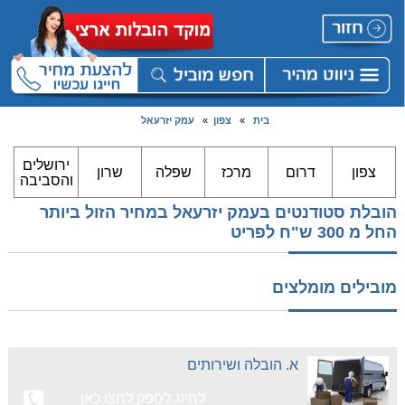
בית
»
צפון
»
עמק יזרעאל
ירושלים
צפון
דרום
מרכז
שפלה
שרון
והסביבה
הובלת סטודנטים בעמק יזרעאל במחיר הזול ביותר
החל מ 300 ש"ח לפריט
מובילים מומלצים
א. הובלה ושירותים
לחיוג לספק לחצו כאן