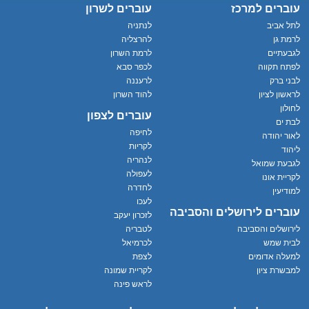
עוברים למרכז
עוברים לשרון
לתל אביב
לנתניה
לרמת גן
להרצליה
לגבעתיים
לרמת השרון
לפתח תקווה
לכפר סבא
לבני ברק
לרעננה
לראשון לציון
להוד השרון
לחולון
עוברים לצפון
לבת ים
לחיפה
לאור יהודה
לקריות
ליהוד
לנהריה
לגבעת שמואל
לעפולה
לקריית אונו
לחדרה
למודיעין
לעכו
עוברים לירושלים והסביבה
לזכרון יעקב
לירושלים והסביבה
לטבריה
לבית שמש
לכרמיאל
למעלה אדומים
לצפת
למבשרת ציון
לקריית שמונה
לראש פינה