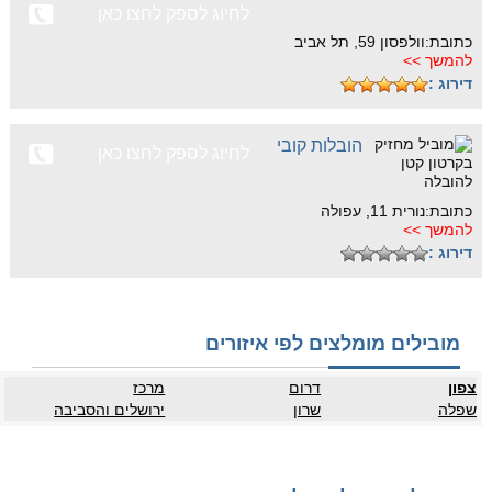
לחיוג לספק לחצו כאן
כתובת:וולפסון 59, תל אביב
להמשך >>
דירוג :
הובלות קובי
לחיוג לספק לחצו כאן
כתובת:נורית 11, עפולה
להמשך >>
דירוג :
מובילים מומלצים לפי איזורים
צפון
דרום
מרכז
שפלה
שרון
ירושלים והסביבה