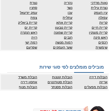
נאות מרדכי
נהריה
נצרת
נצרת עילית
נשר
סחנין
עין העמק
עכו
עמק יזרעאל
עפולה
עתלית
צפת
קריות
קריית אתא
קריית ביאליק
קריית חיים
קריית טבעון
קריית ים
קריית מוצקין
קריית שמונה
ראש הנקרה
ראש פינה
רגבים
רויה
רכסים
רמות מנשה
רמת ישי
שימשית
שער העמקים
שפרעם
מובילים מומלצים לפי סוגי שירות
הובלות דירה
הובלות קטנות
הובלת משרד
אריזה
הובלת סטודנטים
אחסון דירה
הובלות מפעלים
הובלות פסנתר
הובלות מנוף