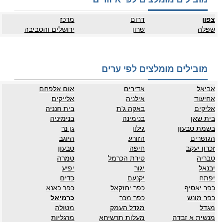
צפון
דרום
מרכז
שפלה
שרון
ירושלים והסביבה
מובילים מומלצים לפי ערים
אביאל
אדירים
אום אלפחם
אחיעוד
אילניה
אלייקים
אליקים
באקה ג'ת
בית חנניה
בית שאן
בנימינה
בנימיניה
בשמת טבעון
גילון
גן נר
הגושרים
הזורע
היוגב
זכרון יעקב
חיפה
טבעון
טבריה
טירת הכרמל
טמרה
יבנאל
יגור
יפיע
יפתח
יקנעם
כדים
כפר יאסיף
כפר יחזקאל
כפר כאנא
כפר מונש
כפר מכר
כרמיאל
מגדל
מגדל העמק
מטולה
מנשית א זבדה
מעלות תרשיחא
מרגליות