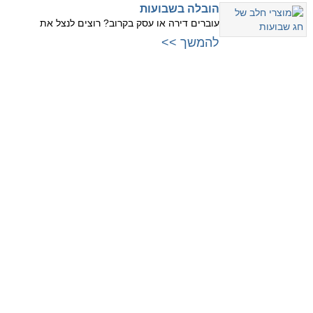
הובלה בשבועות
עוברים דירה או עסק בקרוב? רוצים לנצל את
להמשך >>
עוברים למרכז
עוברים לשרון
לתל אביב
לנתניה
לרמת גן
להרצליה
לגבעתיים
לרמת השרון
לפתח תקווה
לכפר סבא
לבני ברק
לרעננה
לראשון לציון
להוד השרון
לחולון
עוברים לצפון
לבת ים
לחיפה
לאור יהודה
לקריות
ליהוד
לנהריה
לגבעת שמואל
לעפולה
לקריית אונו
לחדרה
למודיעין
לעכו
עוברים לירושלים והסביבה
לזכרון יעקב