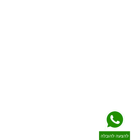
לירושלים והסביבה
לטבריה
לבית שמש
לכרמיאל
למעלה אדומים
לצפת
למבשרת ציון
לקריית שמונה
לראש פינה
עוברים לשפלה
המלצות ושיתופי פעולה
לרחובות
המלצות גולשים
לרמלה
מחירון הובלות
ללוד
מדיניות פרטיות
ליבנה
תקנון
לנס ציונה
הצהרת נגישות
לשוהם
השירותים המרכזיים שלנו
לגן יבנה
הובלת דירה
עוברים לדרום
אחסון
לאשדוד
הובלות קטנות
לאשקלון
הובלת משרדים
לקריית גת
למרכז הובלות ארצי חייגו
לדימונה
לאופקים
053-7931382
להצעה להובלה
לערד