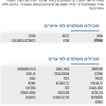
מסודרות של המובילים המומלצים באזור שלכם. תוכלו גם לקבל הצעות
מחיר משתלמות ע"י מילוי פשוט של פרטיכם בטופס המצורף - בחינם וללא
התחייבות!
מובילים מומלצים לפי איזורים
צפון
דרום
מרכז
שפלה
שרון
ירושלים והסביבה
מובילים מומלצים לפי ערים
אחיסמך
באר יעקב
בית חשומנאי
גאליה
גבעת ברנר
גן יבנה
הראל
זיתן
יבנה
יד בנימין
יד רמב"ם
ישרש
כפר הנגיד
לוד
מודיעין
ניר גלים
נס ציונה
עמק האלה
פלמחים
קריית עקרון
רחובות
רמלה