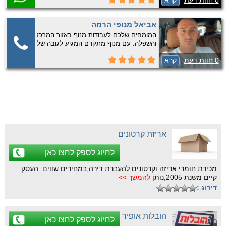
0 חוות דעת
קרא
כולל מנוף הרמה נגרר המתאים במיוחד
לאזורים צרים וקשים לגישה. חברה אמינה
ומקצועית עם נסיון רב ומחירים ללא תחרות.
אביאל מנופי הרמה
התקשרו …
המומחים שלכם לעבודות מנוף באזור המרכז
והשפלה. עם מנוף מתקדם המגיע לגובה של
43 מטר (עד קומה 13), אנו מספקים
0 חוות דעת
קרא
פתרונות הרמה מקצועיים ומדויקים לכל צורך.
חברה בעלת ניסיון רב בתחום, צוות מקצועי
ומיומן המחויב למצוינות …
אריזת קרטונים
לחיוג לספק לחצו כאן
מכירת חומרי אריזה וקרטונים להעברת דירה,במחירים שווים. העסק
קיים משנת 2005,נותן
להמשך >>
דירוג :
הובלות אופיר
לחיוג לספק לחצו כאן