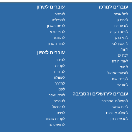
עוברים למרכז
עוברים לשרון
לתל אביב
לנתניה
לרמת גן
להרצליה
לגבעתיים
לרמת השרון
לפתח תקווה
לכפר סבא
לבני ברק
לרעננה
לראשון לציון
להוד השרון
לחולון
עוברים לצפון
לבת ים
לחיפה
לאור יהודה
לקריות
ליהוד
לנהריה
לגבעת שמואל
לעפולה
לקריית אונו
לחדרה
למודיעין
לעכו
עוברים לירושלים והסביבה
לזכרון יעקב
לירושלים והסביבה
לטבריה
לבית שמש
לכרמיאל
למעלה אדומים
לצפת
למבשרת ציון
לקריית שמונה
לראש פינה