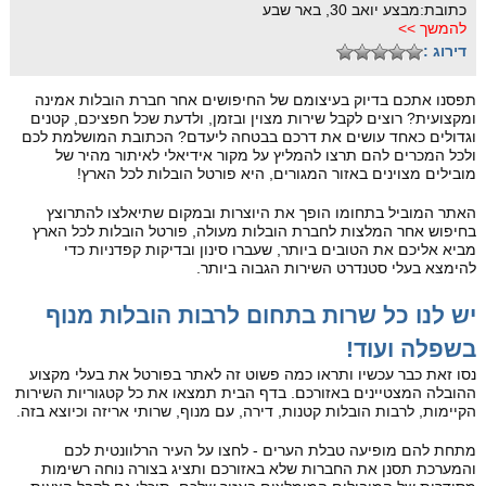
כתובת:מבצע יואב 30, באר שבע
להמשך >>
דירוג :
תפסנו אתכם בדיוק בעיצומם של החיפושים אחר חברת הובלות אמינה
ומקצועית? רוצים לקבל שירות מצוין ובזמן, ולדעת שכל חפציכם, קטנים
וגדולים כאחד עושים את דרכם בבטחה ליעדם? הכתובת המושלמת לכם
ולכל המכרים להם תרצו להמליץ על מקור אידיאלי לאיתור מהיר של
מובילים מצוינים באזור המגורים, היא פורטל הובלות לכל הארץ!
האתר המוביל בתחומו הופך את היוצרות ובמקום שתיאלצו להתרוצץ
בחיפוש אחר המלצות לחברת הובלות מעולה, פורטל הובלות לכל הארץ
מביא אליכם את הטובים ביותר, שעברו סינון ובדיקות קפדניות כדי
להימצא בעלי סטנדרט השירות הגבוה ביותר.
יש לנו כל שרות בתחום לרבות הובלות מנוף
בשפלה ועוד!
נסו זאת כבר עכשיו ותראו כמה פשוט זה לאתר בפורטל את בעלי מקצוע
ההובלה המצטיינים באזורכם. בדף הבית תמצאו את כל קטגוריות השירות
הקיימות, לרבות הובלות קטנות, דירה, עם מנוף, שרותי אריזה וכיוצא בזה.
מתחת להם מופיעה טבלת הערים - לחצו על העיר הרלוונטית לכם
והמערכת תסנן את החברות שלא באזורכם ותציג בצורה נוחה רשימות