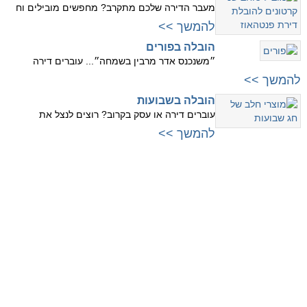
מעבר הדירה שלכם מתקרב? מחפשים מובילים וח
להמשך >>
הובלה בפורים
״משנכנס אדר מרבין בשמחה״... עוברים דירה
להמשך >>
הובלה בשבועות
עוברים דירה או עסק בקרוב? רוצים לנצל את
להמשך >>
עוברים למרכז
עוברים לשרון
לתל אביב
לנתניה
לרמת גן
להרצליה
לגבעתיים
לרמת השרון
לפתח תקווה
לכפר סבא
לבני ברק
לרעננה
לראשון לציון
להוד השרון
לחולון
עוברים לצפון
לבת ים