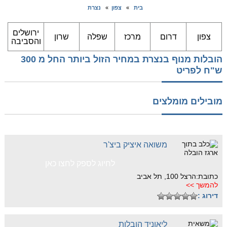
בית
»
צפון
»
נצרת
ירושלים
צפון
דרום
מרכז
שפלה
שרון
והסביבה
הובלות מנוף בנצרת במחיר הזול ביותר החל מ 300
ש"ח לפריט
מובילים מומלצים
משואה איציק ביצ'ר
לחיוג לספק לחצו כאן
כתובת:הרצל 100, תל אביב
להמשך >>
דירוג :
ליאוניד הובלות