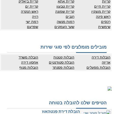
קריות
קריית אתא
קריית ביאליק
קריית חיים
קריית טבעון
קריית ים
קריית מוצקין
קריית שמונה
ראש הנקרה
ראש פינה
רגבים
רויה
רכסים
רמות מנשה
רמת ישי
שימשית
שער העמקים
שפרעם
מובילים מומלצים לפי סוגי שירות
הובלות דירה
הובלות קטנות
הובלת משרד
אריזה
הובלת סטודנטים
אחסון דירה
הובלות מפעלים
הובלות פסנתר
הובלות מנוף
הטיפים שלנו להובלה בטוחה
הובלת דירת פנטהאוז