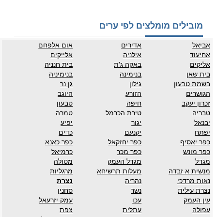
מובילים מומלצים לפי ערים
אביאל
אדירים
אום אלפחם
אחיעוד
אילניה
אלייקים
אליקים
באקה ג'ת
בית חנניה
בית שאן
בנימינה
בנימיניה
בשמת טבעון
גילון
גן נר
הגושרים
הזורע
היוגב
זכרון יעקב
חיפה
טבעון
טבריה
טירת הכרמל
טמרה
יבנאל
יגור
יפיע
יפתח
יקנעם
כדים
כפר יאסיף
כפר יחזקאל
כפר כאנא
כפר מונש
כפר מכר
כרמיאל
מגדל
מגדל העמק
מטולה
מנשית א זבדה
מעלות תרשיחא
מרגליות
נאות מרדכי
נהריה
נצרת
נצרת עילית
נשר
סחנין
עין העמק
עכו
עמק יזרעאל
עפולה
עתלית
צפת