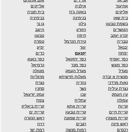
אביאל
אדירים
אום אלפחם
אחיעוד
אילניה
אלייקים
אליקים
באקה ג'ת
בית חנניה
בית שאן
בנימינה
בנימיניה
בשמת טבעון
גילון
גן נר
הגושרים
הזורע
היוגב
זכרון יעקב
חיפה
טבעון
טבריה
טירת הכרמל
טמרה
יבנאל
יגור
יפיע
יפתח
יקנעם
כדים
כפר יאסיף
כפר יחזקאל
כפר כאנא
כפר מונש
כפר מכר
כרמיאל
מגדל
מגדל העמק
מטולה
מנשית א זבדה
מעלות תרשיחא
מרגליות
נאות מרדכי
נהריה
נצרת
נצרת עילית
נשר
סחנין
עין העמק
עכו
עמק יזרעאל
עפולה
עתלית
צפת
קריות
קריית אתא
קריית ביאליק
קריית חיים
קריית טבעון
קריית ים
קריית מוצקין
קריית שמונה
ראש הנקרה
ראש פינה
רגבים
רויה
רכסים
רמות מנשה
רמת ישי