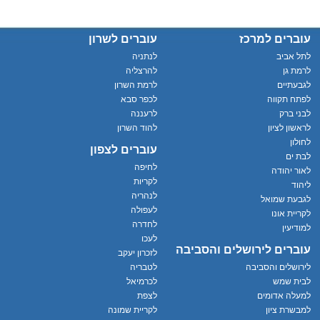
עוברים למרכז
עוברים לשרון
לתל אביב
לנתניה
לרמת גן
להרצליה
לגבעתיים
לרמת השרון
לפתח תקווה
לכפר סבא
לבני ברק
לרעננה
לראשון לציון
להוד השרון
לחולון
עוברים לצפון
לבת ים
לחיפה
לאור יהודה
לקריות
ליהוד
לנהריה
לגבעת שמואל
לעפולה
לקריית אונו
לחדרה
למודיעין
לעכו
עוברים לירושלים והסביבה
לזכרון יעקב
לירושלים והסביבה
לטבריה
לבית שמש
לכרמיאל
למעלה אדומים
לצפת
למבשרת ציון
לקריית שמונה