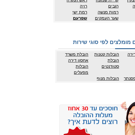
צקין
קריית שמונה
ראש הנקרה
ה
רגבים
רויה
רמות מנשה
רמת ישי
שער העמקים
שפרעם
 מומלצים לפי סוגי שירות
ירה
הובלות קטנות
הובלת משרד
הובלת
אחסון דירה
סטודנטים
הובלות
מפעלים
פסנתר
הובלות מנוף