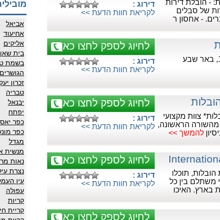
- הובלת דירות
מובילים
דירוג :
ות של סבלים
לקריאת חוות הדעת >>
רים. - אחסון ר
אביאל
אחיעוד
ת
אליקים
לחיוג לספק לחצו כאן
בית שאן
דירוג :
בשמת טב
לקריאת חוות הדעת >>
הגושרים
זכרון יעק
טבריה
ובלות
לחיוג לספק לחצו כאן
יבנאל
יפתח
ות* צוות מקצועי
דירוג :
כפר יאסי
 מהשורה הראשונה,
לקריאת חוות הדעת >>
כפר מונ
סיון
להמשך >>
מגדל
מנשית א
Internatio
לחיוג לספק לחצו כאן
נאות מרד
נצרת עיל
הובלות, תוכלו
דירוג :
עין העמק
 משתלם בין כל
לקריאת חוות הדעת >>
 בארץ. האיכו
עפולה
קריות
קריית חי
לחיוג לספק לחצו כאן