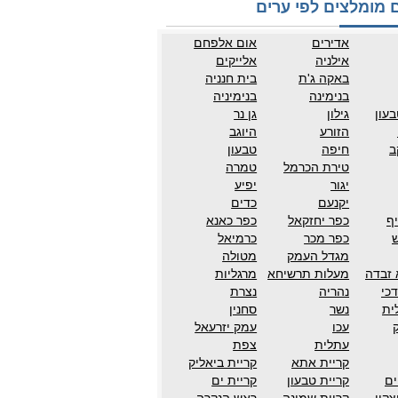
 מומלצים לפי ערים
אדירים
אום אלפחם
אילניה
אלייקים
באקה ג'ת
בית חנניה
בנימינה
בנימיניה
עון
גילון
גן נר
הזורע
היוגב
ב
חיפה
טבעון
טירת הכרמל
טמרה
יגור
יפיע
יקנעם
כדים
ף
כפר יחזקאל
כפר כאנא
ש
כפר מכר
כרמיאל
מגדל העמק
מטולה
 זבדה
מעלות תרשיחא
מרגליות
כי
נהריה
נצרת
ית
נשר
סחנין
עכו
עמק יזרעאל
עתלית
צפת
קריית אתא
קריית ביאליק
ים
קריית טבעון
קריית ים