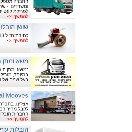
החברה מספקת: 
ומשרדים. - שר
לפריקת קונטיינ
להמשך >>
שושן הובלו
כתובת:חז"ל 13, באר שבע
להמשך >>
משא ומתן ה
*משא ומתן הובל
במיוחד, מוביל
בעל שנים של ני
nal Mooves
אצלינו, בחברת 
לקבל מחיר הכי
החברות הובלות
להמשך >>
הובלות עוזי