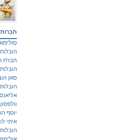
חברות 
סולימאן
הובלות
חברת הו
הובלות
סאן הוב
הובלות 
אליאנס sos (חיפה קריות ונ
וולפסון
יוסף הו
איתי לו
הובלות 
אולימפו