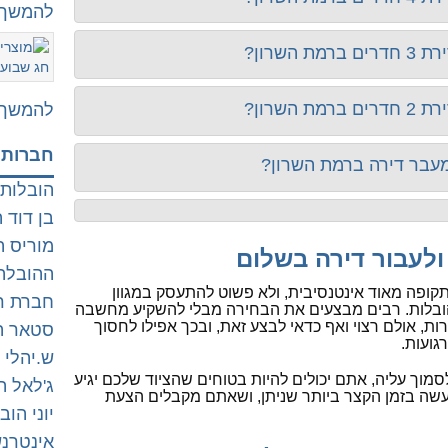
להמשך 
שרון?
שרון?
להמשך 
חברות 
 מעבר דירה ברמת השרון?
הובלות 
בן דוד 
מוריס ה
ולעבור דירה בשלום
ההובלה
קופה מאוד אינטנסיבית, ולא פשוט להתעסק במגוון
חברת רו
ובלות. רבים מבצעים את הבחירה מבלי להשקיע מחשבה
ות, אולם רצוי ואף כדאי לבצע זאת, ובכך אפילו לחסוך
סטאר ה
גועות.
ש.יהלי 
וך עליה, אתם יכולים להיות בטוחים שהציוד שלכם יגיע
ג'לאל ה
שה בזמן הקצר ביותר שניתן, ושאתם מקבלים הצעת
יוני הוב
אינטרנש