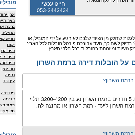
ר השרון לחלקה ונטולת
מובילים
חייגו עכשיו
דאגות! אנו מתמחים בהובלת דירות החל מ-2
053-2442434
ים ניסיון עשיר וידע מקצועי.
אבן יהוד
 גם מומחים בהובלת משרדים,
בארותיי
גבעת או
הרצליה
גלות שחלק מן הציוד שלכם לא הגיע על ידי המוביל, או
חריש קצי
? בדיוק לשם כך, נועד עבורכם פורטל הובלות לכל הארץ –
יקום
צועיות ומיומנות בהובלות בכל חלקי הארץ.
כפר הס
כפר מונ
 על הובלות דירה ברמת השרון
כפר סבא
נוה ימין
נתינה
עין ורד
פרדסיה
💡 המחיר הממוצע להובלת דירת 5 חדרים ברמת השרון נע בין 3200-4200 תלוי
קדימה
רמת השר
מת השרון ליעד - רמת השרון או מחוצה לה,
תל מונד