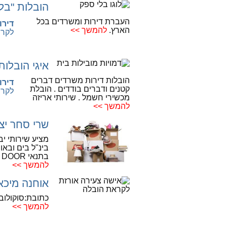
הובלות "בל
העברת דירות ומשרדים בכל
דירוג
הארץ.
להמשך >>
לקרי
איגי הובלות
הובלות דירות משרדים דברים
דירוג
קטנים ודברים בודדים . הובלת
לקרי
מכשירי חשמל . שירותי אריזה
להמשך >>
שרי סחר יצו
מציע שירותי יבו
בינ"ל בים ובאו
בתנאי DOOR TO DOOR בכל
להמשך >>
אוחנה מיכא
כתובת:סוקולוב 76, רמת השרו
להמשך >>