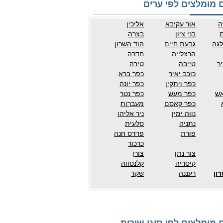
 מומלצים לפי ערים
ה
אור עקיבא
אליכין
ם
בני ציון
בצרה
לגה
גבעת חיים
הוד השרון
הרצלייה
חדרה
ר
טייבה
טירה
כוכב יאיר
כפר ברא
כפר ויתקין
כפר יונה
אש
כפר מעש
כפר נטר
כפר קאסם
מעברות
נווה ימין
ניר אליהו
נתניה
סלעית
פורת
פרדס חנה
כרכור
צור נתן
צורן
קיסריה
קלנסווה
ון
רעננה
שקד