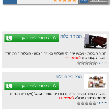
5 חוות דעת
קרא
ומקצועיות ללא פשרות! עד 20% הנחה
למתקשרים להובלות דירות! לפרטים צלצלו
לעובדיה 🙂 - 0539367660.
תמיר הובלות
לחיוג לספק לחצו כאן
תמיר הובלות - מבצע שירותי הובלות באיזור הצפון - הובלות דירת חדר,
הובלות קטנות, ה
להמשך >>
דירוג :
מרקוביץ הובלות
לחיוג לספק לחצו כאן
הובלות באזור המרכז פריטים בודדים מוצרי חשמל (מקררים תנורים
מכונות כביסה) תכולה
להמשך >>
דירוג :