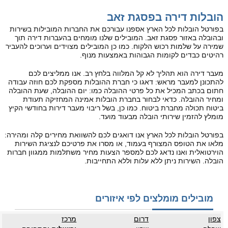
הובלות דירה בפסגת זאב
בפורטל הובלות לכל הארץ אספנו עבורכם את החברות המובילות בשירות
ובהובלה באזור פסגת זאב. המובילים שלנו מומחים בהעברות דירה תוך
שמירה על שלמות רכוש הלקוח. כמו כן המובילים מצוידים וערוכים להעביר
רהיטים כבדים לקומות הגבוהות באמצעות מנוף.
מעבר דירה הוא תהליך לא קל המלווה בלחץ רב. אנו ממליצים לכם
להתכונן למעבר מראש: דאגו כי חברת ההובלות מספקת לכם חוזה עבודה
חתום בכתב המכיל את כל פרטי ההובלה כמו: יום ההובלה, שעת ההובלה
ומחיר ההובלה. כדאי לבחור בחברת הובלות אמינה המחזיקה תעודת
ביטוח תכולה מחברת ביטוח. כמו כן, בשל ריבוי מעבר דירות בחודשי הקיץ
מומלץ להזמין שירותי הובלה מבעוד מועד.
בפורטל הובלות לכל הארץ אנו דואגים לכם להשוואת מחירים קלה ומהירה:
מלאו את הטופס המצורף בעמוד, או מסרו את פרטיכם לנציגת השירות
הוירטואלית ואנו נדאג לכם למספר הצעות מחיר משתלמות ממגוון חברות
הובלה. השירות ניתן ללא עלות וללא התחייבות.
מובילים מומלצים לפי איזורים
צפון
דרום
מרכז