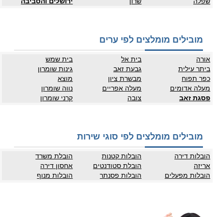
שפלה
שרון
ירושלים והסביבה
מובילים מומלצים לפי ערים
אורה
בית אל
בית שמש
ביתר עילית
גבעת זאב
גינות שומרון
כפר תפוח
מבשרת ציון
מוצא
מעלה אדומים
מעלה אפריים
נווה שומרון
פסגת זאב
צובה
קרני שומרון
מובילים מומלצים לפי סוגי שירות
הובלות דירה
הובלות קטנות
הובלת משרד
אריזה
הובלת סטודנטים
אחסון דירה
הובלות מפעלים
הובלות פסנתר
הובלות מנוף