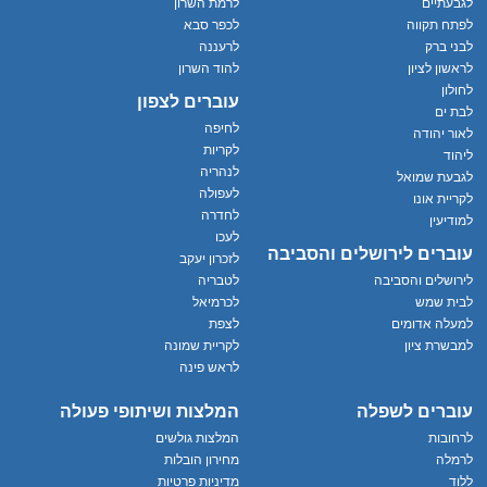
לגבעתיים
לרמת השרון
לפתח תקווה
לכפר סבא
לבני ברק
לרעננה
לראשון לציון
להוד השרון
לחולון
עוברים לצפון
לבת ים
לחיפה
לאור יהודה
לקריות
ליהוד
לנהריה
לגבעת שמואל
לעפולה
לקריית אונו
לחדרה
למודיעין
לעכו
עוברים לירושלים והסביבה
לזכרון יעקב
לירושלים והסביבה
לטבריה
לבית שמש
לכרמיאל
למעלה אדומים
לצפת
למבשרת ציון
לקריית שמונה
לראש פינה
עוברים לשפלה
המלצות ושיתופי פעולה
לרחובות
המלצות גולשים
לרמלה
מחירון הובלות
ללוד
מדיניות פרטיות