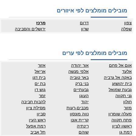
מובילים מומלצים לפי איזורים
צפון
דרום
מרכז
שפלה
שרון
ירושלים והסביבה
מובילים מומלצים לפי ערים
אום אל פחם
אור יהודה
אזור
אלעד
אלפי מנשה
אריאל
באקה אל גרביה
באר טוביה
בית דגן
בית יהושוע
בני ברק
בת ים
גבעת שמואל
גבעתיים
גוש דן
גני תקווה
העוגן
זמר
חולון
יהוד
להבות חביבה
מזור
מכבים-רעות
מסילת ציון
מעלה שומרון
נווה מונסון
סביון
פתח תקווה
קריית אונו
ראש העין
ראשון לציון
רינתיה
רמת אפעל
רמת גן
שוהם
תל אביב