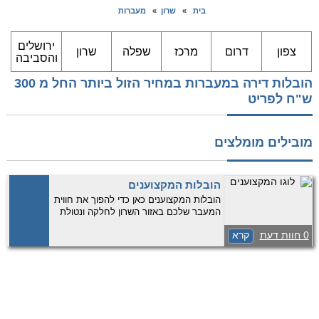
בית
»
שרון
»
מעברות
ירושלים
צפון
דרום
מרכז
שפלה
שרון
והסביבה
הובלות דירה במעברות במחיר הזול ביותר החל מ 300
ש"ח לפריט
מובילים מומלצים
הובלות המקצוענים
הובלות המקצוענים כאן כדי להפוך את חווית
המעבר שלכם באזור השרון לחלקה ונטולת
דאגות! אנו מתמחים בהובלת דירות החל
0 חוות דעת
קרא
מ-2 חדרים ומעלה, מביאים ניסיון עשיר וידע
מקצועי. מעבר לכך, אנחנו גם מומחים
בהובלת משרדים, ומציעים שירותי …