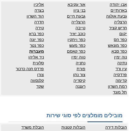
אבן יהודה
אור עקיבא
אליכין
בארותיים
בני ציון
בצרה
גבעת אולגה
גבעת חיים
הוד השרון
הרצליה
הרצלייה
חדרה
חריש קציר
טייבה
טירה
יקום
כוכב יאיר
כפר ברא
כפר הס
כפר ויתקין
כפר יונה
כפר מונאש
כפר מעש
כפר נטר
כפר סבא
כפר קאסם
מעברות
נוה ימין
נווה ימין
ניר אליהו
נתינה
נתניה
סלעית
עין ורד
פורת
פרדס חנה כרכור
פרדסיה
צור נתן
צורן
קדימה
קיסריה
קלנסווה
רמת השרון
רעננה
שקד
תל מונד
מובילים מומלצים לפי סוגי שירות
הובלות דירה
הובלות קטנות
הובלת משרד