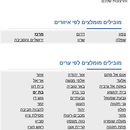
והרצונות שלכם.
מובילים מומלצים לפי איזורים
צפון
דרום
מרכז
שפלה
שרון
ירושלים והסביבה
מובילים מומלצים לפי ערים
אום אל פחם
אור יהודה
אזור
אלעד
אלפי מנשה
אריאל
באקה אל גרביה
באר טוביה
בית דגן
בית יהושוע
בני ברק
בת ים
גבעת שמואל
גבעתיים
גוש דן
גני תקווה
העוגן
זמר
חולון
יהוד
להבות חביבה
מזור
מכבים-רעות
מסילת ציון
מעלה שומרון
נווה מונסון
סביון
פתח תקווה
קריית אונו
ראש העין