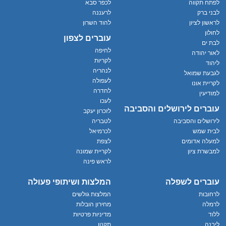
לפתח תקווה
לכפר סבא
לבני ברק
לרעננה
לראשון לציון
להוד השרון
לחולון
עוברים לצפון
לבת ים
לחיפה
לאור יהודה
לקריות
ליהוד
לנהריה
לגבעת שמואל
לעפולה
לקריית אונו
לחדרה
למודיעין
לעכו
עוברים לירושלים והסביבה
לזכרון יעקב
לירושלים והסביבה
לטבריה
לבית שמש
לכרמיאל
למעלה אדומים
לצפת
למבשרת ציון
לקריית שמונה
לראש פינה
עוברים לשפלה
המלצות ושיתופי פעולה
לרחובות
המלצות גולשים
לרמלה
מחירון הובלות
ללוד
מדיניות פרטיות
ליבנה
תקנון