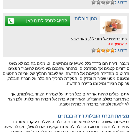
דירוג :
מתן הובלות
לחיוג לספק לחצו כאן
כתובת:מיכאל חזני 36, באר שבע
להמשך >>
דירוג :
מעברי דירה הם בדרך כלל מעייפים ומתישים, וטומנים בחובם לא מעט
סידורים קטנים אך מסורבלים. בהנחה שהנכם מעוניינים להעביר חפצים
ורהיטים מהדירה הקיימת אל החדשה, יש לעבור תהליך של אריזת החפצים
ומיגונם מפני שבירות וסדקים, הפקדת תהליך ההובלה על חברת הובלת,
פריקת הציוד ומיקומו בדירה החדשה.
אתם יכולים להיות אחראים ככל הניתן על שמירת הציוד בשלמותו, אך
כשמדובר בשלב ההובלה, האחריות עוברת אל חברת ההובלות, ולכן רצוי
לא לטעות ולבחור בחברה איכותית וטובה.
מציאת חברת הובלות דירה בבת ים
בראש ובראשונה, כדאי למצוא חברת הובלה הפועלת בעיקר באזור בו
עתידים להתגורר ובסוג ההובלה לה אתם זקוקים. אם למשל, תקבלו הצעה
משתלמת ומפתה מחברה המתעסקת בעיקר בהובלות של ציוד משרדי