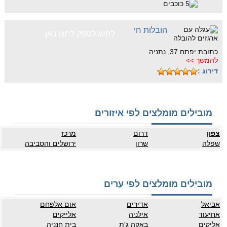
הובלות חי
לחיוג לספק לחצו כאן
כתובת:יפתח 37, נתניה
להמשך >>
דירוג :
מובילים מומלצים לפי איזורים
צפון
דרום
מרכז
שפלה
שרון
ירושלים והסביבה
מובילים מומלצים לפי ערים
אביאל
אדירים
אום אלפחם
אחיעוד
אילניה
אלייקים
אליקים
באקה ג'ת
בית חנניה