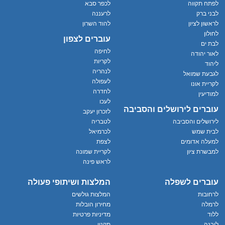
לפתח תקווה
לכפר סבא
לבני ברק
לרעננה
לראשון לציון
להוד השרון
לחולון
עוברים לצפון
לבת ים
לחיפה
לאור יהודה
לקריות
ליהוד
לנהריה
לגבעת שמואל
לעפולה
לקריית אונו
לחדרה
למודיעין
לעכו
עוברים לירושלים והסביבה
לזכרון יעקב
לירושלים והסביבה
לטבריה
לבית שמש
לכרמיאל
למעלה אדומים
לצפת
למבשרת ציון
לקריית שמונה
לראש פינה
עוברים לשפלה
המלצות ושיתופי פעולה
לרחובות
המלצות גולשים
לרמלה
מחירון הובלות
ללוד
מדיניות פרטיות
ליבנה
תקנון