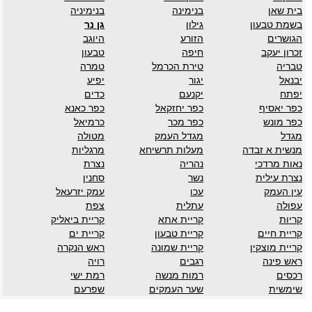
בית שאן
בנימינה
בנימיניה
בשמת טבעון
גילון
גן נר
הגושרים
הזורע
היוגב
זכרון יעקב
חיפה
טבעון
טבריה
טירת הכרמל
טמרה
יבנאל
יגור
יפיע
יפתח
יקנעם
כדים
כפר יאסיף
כפר יחזקאל
כפר כאנא
כפר מונש
כפר מכר
כרמיאל
מגדל
מגדל העמק
מטולה
מנשית א זבדה
מעלות תרשיחא
מרגליות
נאות מרדכי
נהריה
נצרת
נצרת עילית
נשר
סחנין
עין העמק
עכו
עמק יזרעאל
עפולה
עתלית
צפת
קריות
קריית אתא
קריית ביאליק
קריית חיים
קריית טבעון
קריית ים
קריית מוצקין
קריית שמונה
ראש הנקרה
ראש פינה
רגבים
רויה
רכסים
רמות מנשה
רמת ישי
שימשית
שער העמקים
שפרעם