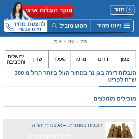
בית
»
צפון
»
גן נר
ירושלים
צפון
דרום
מרכז
שפלה
שרון
והסביבה
הובלות דירה בגן נר במחיר הזול ביותר החל מ 300
ש"ח לפריט
מובילים מומלצים
הובלות פסנתרים – אלפנדרי יהודה
לחיוג לספק לחצו כאן