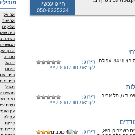
קצועית עם ניסיון רב.
מובילים
חייגו עכשיו
לת שירות אמין ומקצועי.
050-8235234
אביאל
אחיעוד
אליקים
בית שאן
בשמת טב
הגושרים
זכרון יעק
חי
לחיוג לספק לחצו כאן
טבריה
 94, עפולה
דירוג :
יבנאל
לקריאת חוות הדעת >>
יפתח
כפר יאסי
כפר מונ
לות
לחיוג לספק לחצו כאן
מגדל
מנשית א
תל אביב
דירוג :
נאות מרד
לקריאת חוות הדעת >>
נצרת עיל
עין העמק
עפולה
ודדים
לחיוג לספק לחצו כאן
קריות
קריית חי
ם כשמה כן היא,
דירוג :