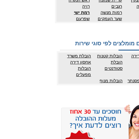
צקין
קריית שמונה
ראש הנקרה
ה
רגבים
רויה
רמות מנשה
רמת ישי
שער העמקים
שפרעם
 מומלצים לפי סוגי שירות
ירה
הובלות קטנות
הובלת משרד
הובלת
אחסון דירה
סטודנטים
הובלות
מפעלים
פסנתר
הובלות מנוף