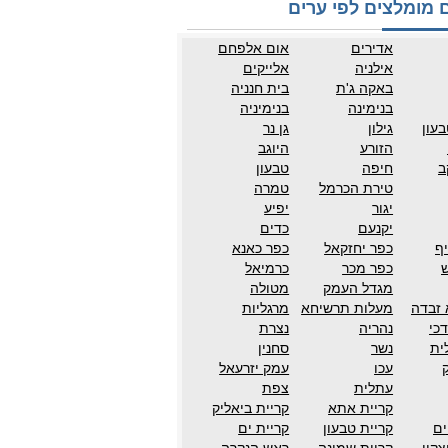
 מומלצים לפי ערים
אדירים
אום אלפחם
אילניה
אלייקים
באקה ג'ת
בית חנניה
בנימינה
בנימיניה
עון
גילון
גן נר
הזורע
היוגב
ב
חיפה
טבעון
טירת הכרמל
טמרה
יגור
יפיע
יקנעם
כדים
ף
כפר יחזקאל
כפר כאנא
ש
כפר מכר
כרמיאל
מגדל העמק
מטולה
 זבדה
מעלות תרשיחא
מרגליות
כי
נהריה
נצרת
ית
נשר
סחנין
עכו
עמק יזרעאל
עתלית
צפת
קריית אתא
קריית ביאליק
ים
קריית טבעון
קריית ים