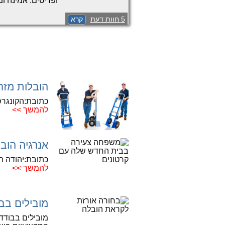
ופריטים. אמינה ומ
התקשרו עכשיו לקב
5 חוות דעת
קרא
הובלות מזר
כתובת:הקונגרס הציוני
להמשך >>
אנרגיה הוב
כתובת:יהודה הימית 6, 
להמשך >>
מובילים בב
מובילים בבודדי