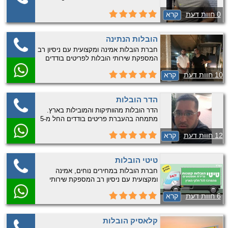
0 חוות דעת
קרא
הובלות הנתינה
חברת הובלות אמינה ומקצועית עם ניסיון רב
המספקת שירותי הובלות לפריטים בודדים
והובלות קטנות. מובילים בכל אזורי המרכז,
10 חוות דעת
קרא
שרון והשפלה התקשרו עוד היום לקבלת
הצעת מחיר משתלמת במיוחד להובלה
הבאה שלכם!
הדר הובלות
הדר הובלות מהוותיקות והמובילות בארץ.
מתמחה בהעברת פריטים בודדים החל מ-5
פריטים ומעלה באזור השפלה והמרכז. נשמח
12 חוות דעת
קרא
לעמוד לשירותים בכל רגע 🙂
טיטי הובלות
חברת הובלות במחירים נוחים, אמינה
ומקצועית עם ניסיון רב המספקת שירותי
הובלות קטנות- פריטים בודדים עד דירת חדר
6 חוות דעת
קרא
כולל גרירת אופנועים וטרקטורונים . התקשרו
עכשיו לקבלת שירות אמין ומקצועי. לא
בשבת
קלאסיק הובלות