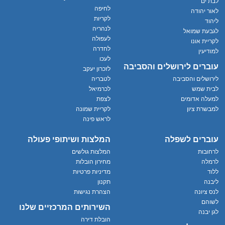
לבת ים
לחיפה
לאור יהודה
לקריות
ליהוד
לנהריה
לגבעת שמואל
לעפולה
לקריית אונו
לחדרה
למודיעין
לעכו
עוברים לירושלים והסביבה
לזכרון יעקב
לירושלים והסביבה
לטבריה
לבית שמש
לכרמיאל
למעלה אדומים
לצפת
למבשרת ציון
לקריית שמונה
לראש פינה
עוברים לשפלה
המלצות ושיתופי פעולה
לרחובות
המלצות גולשים
לרמלה
מחירון הובלות
ללוד
מדיניות פרטיות
ליבנה
תקנון
לנס ציונה
הצהרת נגישות
לשוהם
השירותים המרכזיים שלנו
לגן יבנה
הובלת דירה