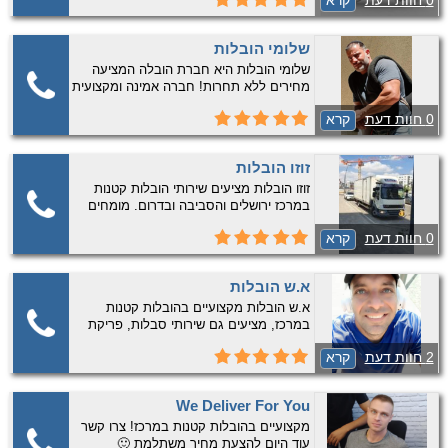
0 חוות דעת
קרא
ובשפלה. התקשרו אליו לקבלת הצעת מחיר
שלומי הובלות
שלומי הובלות היא חברת הובלה המציעה
מחירים ללא תחרות! חברה אמינה ומקצועית
עם ניסיון רב המציעה שירותי הובלות קטנות
0 חוות דעת
קרא
בשרון, במרכז ובשפלה. התקשרו כעת
לקבלת הצעות מחיר משתלמות :)​
זוזו הובלות
זוזו הובלות מציעים שירותי הובלות קטנות
במרכז ירושלים והסביבה ובדרום. מומחים
בהובלת כספות ופסנתרים! צרו קשר עוד
0 חוות דעת
קרא
היום להצעות מחיר ללא תחרות!
א.ש הובלות
א.ש הובלות מקצועיים בהובלות קטנות
במרכז, מציעים גם שירותי סבלות, פריקת
מכולות לחברות ומפעלים ועושים גם פינוי
2 חוות דעת
קרא
דירות! איתנו תקבלו שירות על הצד הטוב
ביותר 🙂 צרו קשר עוד היום!
We Deliver For You
מקצועיים בהובלות קטנות במרכז! צרו קשר
עוד היום להצעת מחיר משתלמת 🙂