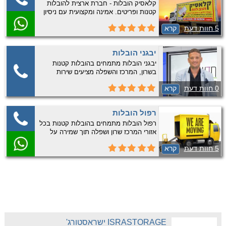
קלאסיק הובלות - חברת ארצית להובלות
קטנות ופריטים. אמינה ומקצועית עם ניסיון
רב. התקשרו עכשיו לקבלת שירות אמין
5 חוות דעת
קרא
ומקצועי.
יבגני הובלות
יבגני הובלות מתמחים בהובלות קטנות
בשרון, המרכז והשפלה מציעים שירות
מקצועי, אדיב וחם! להצעות מחיר במחירים
0 חוות דעת
קרא
אטרקטיביים צרו קשר כעת 🙂 ​
רפול הובלות
רפול הובלות מתמחים בהובלות קטנות בכל
אזורי המרכז שרון ושפלה תוך שמירה על
מקצועיות ואנושיות להצעת מחיר אטרקטיבית
5 חוות דעת
קרא
צרו קשר עוד היום
ISRASTORAGE ישראסטורג'