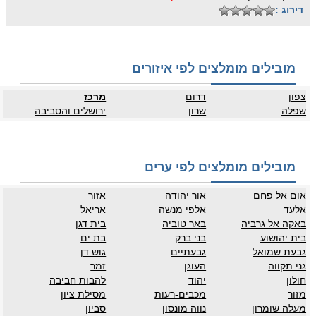
דירוג :
מובילים מומלצים לפי איזורים
צפון
דרום
מרכז
שפלה
שרון
ירושלים והסביבה
מובילים מומלצים לפי ערים
אום אל פחם
אור יהודה
אזור
אלעד
אלפי מנשה
אריאל
באקה אל גרביה
באר טוביה
בית דגן
בית יהושוע
בני ברק
בת ים
גבעת שמואל
גבעתיים
גוש דן
גני תקווה
העוגן
זמר
חולון
יהוד
להבות חביבה
מזור
מכבים-רעות
מסילת ציון
מעלה שומרון
נווה מונסון
סביון