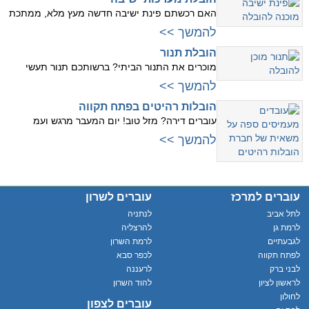
האם רכשתם פינת ישיבה חדשה מעץ מלא, ממתכת
להמשך >>
הובלת תנור
מוכרים את התנור הביתי? ברשותכם תנור תעשי
להמשך >>
הובלות רהיטים בפתח תקווה
עוברים דירה? מזל טוב! יום המעבר מרגש ועמ
להמשך >>
עוברים למרכז
עוברים לשרון
לתל אביב
לנתניה
לרמת גן
להרצליה
לגבעתיים
לרמת השרון
לפתח תקווה
לכפר סבא
לבני ברק
לרעננה
לראשון לציון
להוד השרון
לחולון
עוברים לצפון