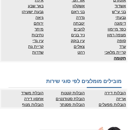
אופקים
אור הנר
אילת
אשדוד
אשקלון
באר שבע
בני עי"ש
בני ראם
גבעת ישעיהו
גבעתי
גדרה
גיאה
דימונה
יטבתה
ירוחם
כפר מיימון
להבים
מיתר
מצפה רמון
ניר בנים
נתיבות
סופה
עין בוקק
עין גדי
ערד
צאלים
קריית גת
קריית מלאכי
רהט
שדרות
תקומה
מובילים מומלצים לפי סוגי שירות
הובלות דירה
הובלות קטנות
הובלת משרד
אריזה
הובלת סטודנטים
אחסון דירה
הובלות מפעלים
הובלות פסנתר
הובלות מנוף