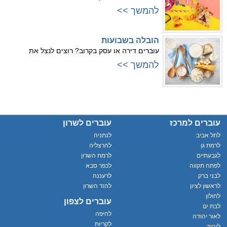
להמשך >>
הובלה בשבועות
עוברים דירה או עסק בקרוב? רוצים לנצל את
להמשך >>
עוברים למרכז
עוברים לשרון
לתל אביב
לנתניה
לרמת גן
להרצליה
לגבעתיים
לרמת השרון
לפתח תקווה
לכפר סבא
לבני ברק
לרעננה
לראשון לציון
להוד השרון
לחולון
עוברים לצפון
לבת ים
לחיפה
לאור יהודה
לקריות
ליהוד