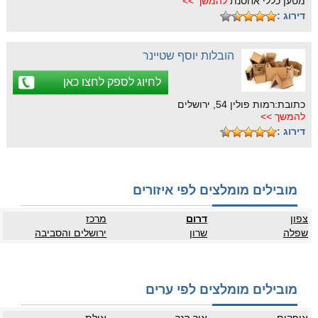
מטען כללי אחסנת
להמשך >>
דירוג :
הובלות יוסף שטיינר
לחיוג לספק לחצו כאן
כתובת:רמות פולין 54, ירושלים
להמשך >>
דירוג :
מובילים מומלצים לפי איזורים
צפון
דרום
מרכז
שפלה
שרון
ירושלים והסביבה
מובילים מומלצים לפי ערים