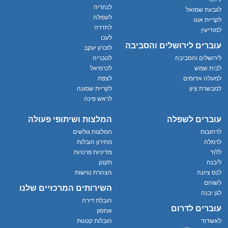
לנהריה
לגבעת שמואל
לעפולה
לקריית אונו
לחדרה
למודיעין
לעכו
עוברים לירושלים והסביבה
לזכרון יעקב
לירושלים והסביבה
לטבריה
לבית שמש
לכרמיאל
למעלה אדומים
לצפת
למבשרת ציון
לקריית שמונה
לראש פינה
עוברים לשפלה
המלצות ושיתופי פעולה
לרחובות
המלצות גולשים
לרמלה
מחירון הובלות
ללוד
מדיניות פרטיות
ליבנה
תקנון
לנס ציונה
הצהרת נגישות
לשוהם
השירותים המרכזיים שלנו
לגן יבנה
הובלת דירה
עוברים לדרום
אחסון
לאשדוד
הובלות קטנות