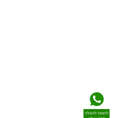
לירושלים והסביבה
לטבריה
לבית שמש
לכרמיאל
למעלה אדומים
לצפת
למבשרת ציון
לקריית שמונה
לראש פינה
עוברים לשפלה
המלצות ושיתופי פעולה
לרחובות
המלצות גולשים
לרמלה
מחירון הובלות
ללוד
מדיניות פרטיות
ליבנה
תקנון
לנס ציונה
הצהרת נגישות
לשוהם
השירותים המרכזיים שלנו
לגן יבנה
הובלת דירה
עוברים לדרום
אחסון
לאשדוד
הובלות קטנות
לאשקלון
הובלת משרדים
לקריית גת
למרכז הובלות ארצי חייגו
לדימונה
לאופקים
053-7931382
להצעה להובלה
לערד