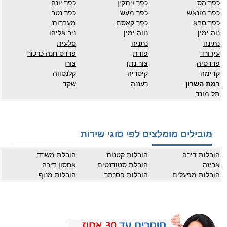
כפר הס
כפר ויתקין
כפר יונה
כפר מונאש
כפר מעש
כפר נטר
כפר סבא
כפר קאסם
מעברות
נוה ימין
נווה ימין
ניר אליהו
נתינה
נתניה
סלעית
עין ורד
פורת
פרדס חנה כרכור
פרדסיה
צור נתן
צורן
קדימה
קיסריה
קלנסווה
רמת השרון
רעננה
שקד
תל מונד
מובילים מומלצים לפי סוגי שירות
הובלות דירה
הובלות קטנות
הובלת משרד
אריזה
הובלת סטודנטים
אחסון דירה
הובלות מפעלים
הובלות פסנתר
הובלות מנוף