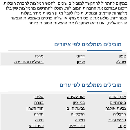
במקום להתחיל להתקשר למובילים שונים ולחפש המלצות לחברת הובלות,
ריכזנו עבורכם את החברות המובילות, תוכלו להתרשם מהמלצות שקיבלו
מלקוחות קודמים ובנוסף, תוכלו לקבל מגוון הצעות מחיר בקלות
ובמהירות. מלאו את טופס המצורף או שלחו פרטים באמצעות הנציגה
הוירטואלית, ואנו נדאג שתקבלו את ההצעות הטובות ביותר.
מובילים מומלצים לפי איזורים
צפון
דרום
מרכז
שפלה
שרון
ירושלים והסביבה
מובילים מומלצים לפי ערים
אבן יהודה
אור עקיבא
אליכין
בארותיים
בני ציון
בצרה
גבעת אולגה
גבעת חיים
הוד השרון
הרצליה
הרצלייה
חדרה
חריש קציר
טייבה
טירה
יקום
כוכב יאיר
כפר ברא