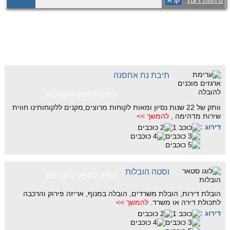
0 חוות דעת
קרא
מ-2 חדרים ומעלה, מביאים ניסיון עשיר וידע
מקצועי. מעבר לכך, אנחנו גם מומחים
בהובלת משרדים, ומציעים שירותי …
תיבת נח אחסנה
לחיוג לספק לחצו כאן
וותק של 22 שנות נסיון ומאות לקוחות מרוצים,מקנים ללקוחותינו חווית
שירות מדהימה ,
להמשך >>
דירוג :
וסטה הובלות
לחיוג לספק לחצו כאן
הובלת דירות, הובלת משרדים, הובלה במנוף, אריזה פירוק והרכבה
לתכולת דירה או משרד.
להמשך >>
דירוג :