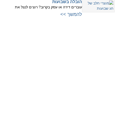
הובלה בשבועות
עוברים דירה או עסק בקרוב? רוצים לנצל את
להמשך >>
עוברים למרכז
עוברים לשרון
לתל אביב
לנתניה
לרמת גן
להרצליה
לגבעתיים
לרמת השרון
לפתח תקווה
לכפר סבא
לבני ברק
לרעננה
לראשון לציון
להוד השרון
לחולון
עוברים לצפון
לבת ים
לחיפה
לאור יהודה
לקריות
ליהוד
לנהריה
לגבעת שמואל
לעפולה
לקריית אונו
לחדרה
למודיעין
לעכו
עוברים לירושלים והסביבה
לזכרון יעקב