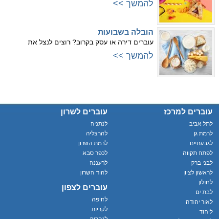
להמשך >>
הובלה בשבועות
עוברים דירה או עסק בקרוב? רוצים לנצל את
להמשך >>
עוברים למרכז
עוברים לשרון
לתל אביב
לנתניה
לרמת גן
להרצליה
לגבעתיים
לרמת השרון
לפתח תקווה
לכפר סבא
לבני ברק
לרעננה
לראשון לציון
להוד השרון
לחולון
עוברים לצפון
לבת ים
לחיפה
לאור יהודה
לקריות
ליהוד