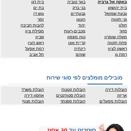
באקה אל גרביה
באר טוביה
בית דגן
בית יהושוע
בני ברק
בת ים
גבעת שמואל
גבעתיים
גוש דן
גני תקווה
העוגן
זמר
חולון
יהוד
להבות חביבה
מזור
מכבים-רעות
מסילת ציון
מעלה שומרון
נווה מונסון
סביון
פתח תקווה
קריית אונו
ראש העין
ראשון לציון
רינתיה
רמת אפעל
רמת גן
שוהם
תל אביב
מובילים מומלצים לפי סוגי שירות
הובלות דירה
הובלות קטנות
הובלת משרד
אריזה
הובלת סטודנטים
אחסון דירה
הובלות מפעלים
הובלות פסנתר
הובלות מנוף