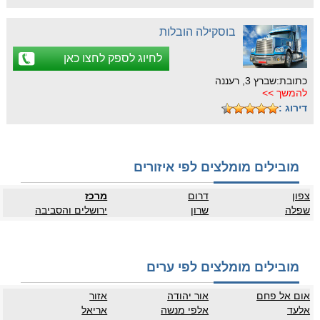
בוסקילה הובלות
לחיוג לספק לחצו כאן
כתובת:שברץ 3, רעננה
להמשך >>
דירוג :
מובילים מומלצים לפי איזורים
צפון
דרום
מרכז
שפלה
שרון
ירושלים והסביבה
מובילים מומלצים לפי ערים
אום אל פחם
אור יהודה
אזור
אלעד
אלפי מנשה
אריאל