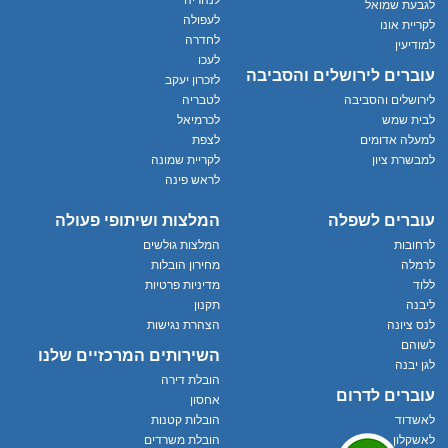
לנהריה
לגבעת שמואל
לעפולה
לקריית אונו
לחדרה
למודיעין
לעכו
עוברים לירושלים והסביבה
לזכרון יעקב
לירושלים והסביבה
לטבריה
לבית שמש
לכרמיאל
למעלה אדומים
לצפת
למבשרת ציון
לקריית שמונה
לראש פינה
עוברים לשפלה
המלצות ושיתופי פעולה
לרחובות
המלצות גולשים
לרמלה
מחירון הובלות
ללוד
מדיניות פרטיות
ליבנה
תקנון
לנס ציונה
הצהרת נגישות
לשוהם
השירותים המרכזיים שלנו
לגן יבנה
הובלת דירה
עוברים לדרום
אחסון
לאשדוד
הובלות קטנות
לאשקלון
הובלת משרדים