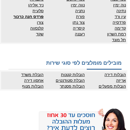
נוה ימין
נווה ימין
ניר אליהו
נתינה
נתניה
סלעית
עין ורד
פורת
פרדס חנה כרכור
פרדסיה
צור נתן
צורן
קדימה
קיסריה
קלנסווה
רמת השרון
רעננה
שקד
תל מונד
מובילים מומלצים לפי סוגי שירות
הובלות דירה
הובלות קטנות
הובלת משרד
אריזה
הובלת סטודנטים
אחסון דירה
הובלות מפעלים
הובלות פסנתר
הובלות מנוף