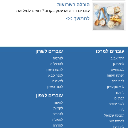
הובלה בשבועות
עוברים דירה או עסק בקרוב? רוצים לנצל את
להמשך >>
עוברים למרכז
עוברים לשרון
לתל אביב
לנתניה
לרמת גן
להרצליה
לגבעתיים
לרמת השרון
לפתח תקווה
לכפר סבא
לבני ברק
לרעננה
לראשון לציון
להוד השרון
לחולון
עוברים לצפון
לבת ים
לחיפה
לאור יהודה
לקריות
ליהוד
לנהריה
לגבעת שמואל
לעפולה
לקריית אונו
לחדרה
למודיעין