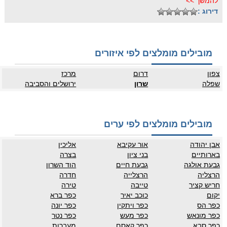
להמשך >>
דירוג :
מובילים מומלצים לפי איזורים
צפון
דרום
מרכז
שפלה
שרון
ירושלים והסביבה
מובילים מומלצים לפי ערים
אבן יהודה
אור עקיבא
אליכין
בארותיים
בני ציון
בצרה
גבעת אולגה
גבעת חיים
הוד השרון
הרצליה
הרצלייה
חדרה
חריש קציר
טייבה
טירה
יקום
כוכב יאיר
כפר ברא
כפר הס
כפר ויתקין
כפר יונה
כפר מונאש
כפר מעש
כפר נטר
כפר סבא
כפר קאסם
מעברות