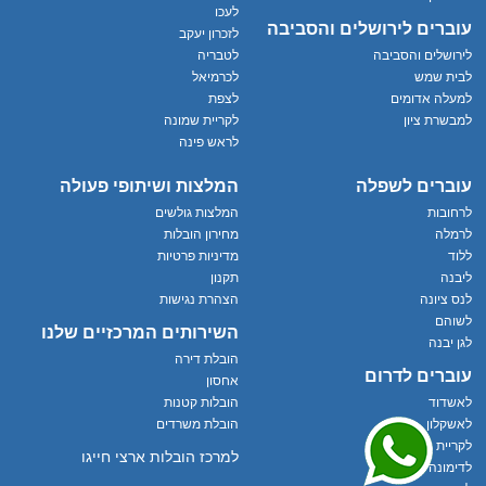
לעכו
עוברים לירושלים והסביבה
לזכרון יעקב
לירושלים והסביבה
לטבריה
לבית שמש
לכרמיאל
למעלה אדומים
לצפת
למבשרת ציון
לקריית שמונה
לראש פינה
עוברים לשפלה
המלצות ושיתופי פעולה
לרחובות
המלצות גולשים
לרמלה
מחירון הובלות
ללוד
מדיניות פרטיות
ליבנה
תקנון
לנס ציונה
הצהרת נגישות
לשוהם
השירותים המרכזיים שלנו
לגן יבנה
הובלת דירה
עוברים לדרום
אחסון
לאשדוד
הובלות קטנות
לאשקלון
הובלת משרדים
לקריית גת
למרכז הובלות ארצי חייגו
לדימונה