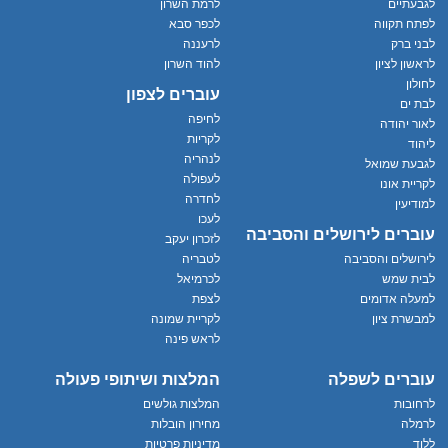
לגבעתיים
לרמת השרון
לפתח תקווה
לכפר סבא
לבני ברק
לרעננה
לראשון לציון
להוד השרון
לחולון
עוברים לצפון
לבת ים
לחיפה
לאור יהודה
לקריות
ליהוד
לנהריה
לגבעת שמואל
לעפולה
לקריית אונו
לחדרה
למודיעין
לעכו
עוברים לירושלים והסביבה
לזכרון יעקב
לירושלים והסביבה
לטבריה
לבית שמש
לכרמיאל
למעלה אדומים
לצפת
למבשרת ציון
לקריית שמונה
לראש פינה
עוברים לשפלה
המלצות ושיתופי פעולה
לרחובות
המלצות גולשים
לרמלה
מחירון הובלות
ללוד
מדיניות פרטיות