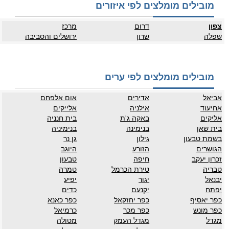
מובילים מומלצים לפי איזורים
צפון
דרום
מרכז
שפלה
שרון
ירושלים והסביבה
מובילים מומלצים לפי ערים
אביאל
אדירים
אום אלפחם
אחיעוד
אילניה
אלייקים
אליקים
באקה ג'ת
בית חנניה
בית שאן
בנימינה
בנימיניה
בשמת טבעון
גילון
גן נר
הגושרים
הזורע
היוגב
זכרון יעקב
חיפה
טבעון
טבריה
טירת הכרמל
טמרה
יבנאל
יגור
יפיע
יפתח
יקנעם
כדים
כפר יאסיף
כפר יחזקאל
כפר כאנא
כפר מונש
כפר מכר
כרמיאל
מגדל
מגדל העמק
מטולה