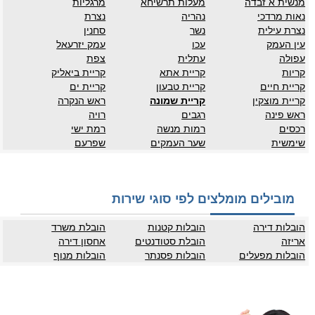
מנשית א זבדה
מעלות תרשיחא
מרגליות
נאות מרדכי
נהריה
נצרת
נצרת עילית
נשר
סחנין
עין העמק
עכו
עמק יזרעאל
עפולה
עתלית
צפת
קריות
קריית אתא
קריית ביאליק
קריית חיים
קריית טבעון
קריית ים
קריית מוצקין
קריית שמונה
ראש הנקרה
ראש פינה
רגבים
רויה
רכסים
רמות מנשה
רמת ישי
שימשית
שער העמקים
שפרעם
מובילים מומלצים לפי סוגי שירות
הובלות דירה
הובלות קטנות
הובלת משרד
אריזה
הובלת סטודנטים
אחסון דירה
הובלות מפעלים
הובלות פסנתר
הובלות מנוף