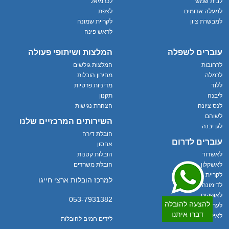
לבית שמש
לכרמיאל
למעלה אדומים
לצפת
למבשרת ציון
לקריית שמונה
לראש פינה
עוברים לשפלה
המלצות ושיתופי פעולה
לרחובות
המלצות גולשים
לרמלה
מחירון הובלות
ללוד
מדיניות פרטיות
ליבנה
תקנון
לנס ציונה
הצהרת נגישות
לשוהם
השירותים המרכזיים שלנו
לגן יבנה
הובלת דירה
עוברים לדרום
אחסון
לאשדוד
הובלות קטנות
לאשקלון
הובלת משרדים
לקריית גת
למרכז הובלות ארצי חייגו
לדימונה
לאופקים
053-7931382
להצעה להובלה
לערד
דברו איתנו
לאילת
לידים חמים להובלות