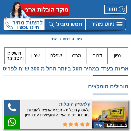
בית
»
דרום
»
ערד
ירושלים
צפון
דרום
מרכז
שפלה
שרון
והסביבה
אריזה בערד במחיר הזול ביותר החל מ 300 ש"ח לפריט
מובילים מומלצים
קלאסיק הובלות
קלאסיק הובלות - חברת ארצית להובלות
קטנות ופריטים. אמינה ומקצועית עם ניסיון
רב. התקשרו עכשיו לקבלת שירות אמין
5 חוות דעת
קרא
ומקצועי.