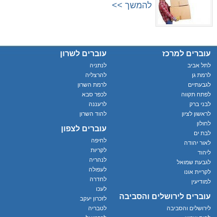
להמשך >>
עוברים למרכז
עוברים לשרון
לתל אביב
לנתניה
לרמת גן
להרצליה
לגבעתיים
לרמת השרון
לפתח תקווה
לכפר סבא
לבני ברק
לרעננה
לראשון לציון
להוד השרון
לחולון
עוברים לצפון
לבת ים
לחיפה
לאור יהודה
לקריות
ליהוד
לנהריה
לגבעת שמואל
לעפולה
לקריית אונו
לחדרה
למודיעין
לעכו
עוברים לירושלים והסביבה
לזכרון יעקב
לירושלים והסביבה
לטבריה