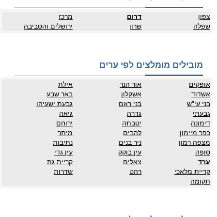
צפון
דרום
מרכז
שפלה
שרון
ירושלים והסביבה
מובילים מומלצים לפי ערים
אופקים
אור הנר
אילת
אשדוד
אשקלון
באר שבע
בני עי"ש
בני ראם
גבעת ישעיהו
גבעתי
גדרה
גיאה
דימונה
יטבתה
ירוחם
כפר מיימון
להבים
מיתר
מצפה רמון
ניר בנים
נתיבות
סופה
עין בוקק
עין גדי
ערד
צאלים
קריית גת
קריית מלאכי
רהט
שדרות
תקומה