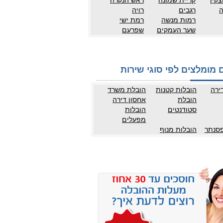
צקין
קריית שמונה
ראש הנקרה
ה
רגבים
רויה
רמות מנשה
רמת ישי
שער העמקים
שפרעם
 מומלצים לפי סוגי שירות
ירה
הובלות קטנות
הובלת משרד
הובלת
אחסון דירה
סטודנטים
הובלות
מפעלים
פסנתר
הובלות מנוף