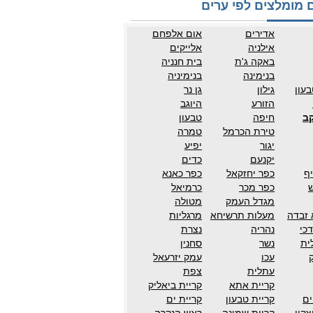
 מומלצים לפי ערים
אדירים
אום אלפחם
אילניה
אלייקים
באקה ג'ת
בית חנניה
בנימינה
בנימיניה
עון
גילון
גן נר
הזורע
היוגב
קב
חיפה
טבעון
טירת הכרמל
טמרה
יגור
יפיע
יקנעם
כדים
ף
כפר יחזקאל
כפר כאנא
ש
כפר מכר
כרמיאל
מגדל העמק
מטולה
 זבדה
מעלות תרשיחא
מרגליות
כי
נהריה
נצרת
ית
נשר
סחנין
עכו
עמק יזרעאל
עתלית
צפת
קריית אתא
קריית ביאליק
ים
קריית טבעון
קריית ים