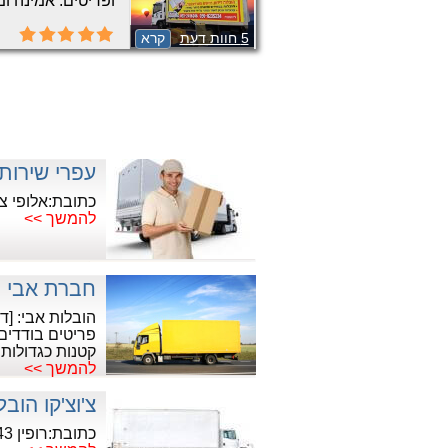
ופריטים. אמינה ומ
התקשרו עכשיו לקב
5 חוות דעת
קרא
עפרי שירות
כתובת:אלופי צה"ל 24,
להמשך >>
חברת אבי ה
הובלות אבי: [ד
פריטים בודדים ו
קטנות כגדולות
להמשך >>
צ'וצ'קו הובל
כתובת:רופין 43, תל אביב