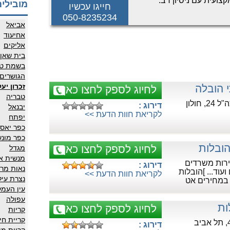
קצועית עם ניסיון רב.
מובילים
חייגו עכשיו
לת שירות אמין ומקצועי.
050-8235234
אביאל
אחיעוד
אליקים
בית שאן
בשמת טב
הגושרים
זכרון יע
י הובלה
לחיוג לספק לחצו כאן
טבריה
 חולון
דירוג :
יבנאל
לקריאת חוות הדעת >>
יפתח
כפר יאסי
כפר מונ
ובלות
לחיוג לספק לחצו כאן
מגדל
מנשית א
ירות משרדים
דירוג :
נאות מרד
עוד... ]הובלות
לקריאת חוות הדעת >>
נצרת עיל
 במחירים אט
עין העמק
עפולה
ות
לחיוג לספק לחצו כאן
קריות
קריית חי
דירוג :