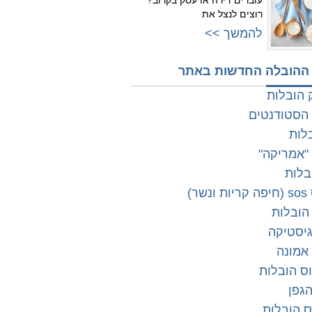
עוברים דירה או עסק בקרוב?
רוצים לנצל את
להמשך >>
ההובלה החדשות באתר
 הובלות
 הסטודנטים
לות
"אמריקה"
בלות
שר)
 הובלות
גיסטיקה
אמונה
ס הובלות
הגפן
 הובלות