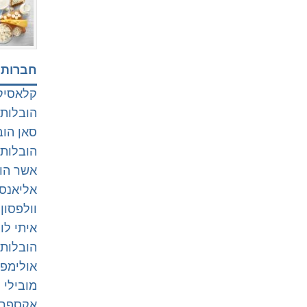
חברות 
קלאסיק
הובלות
סאן הוב
הובלות 
אשר הו
אליאנס sos (חיפה קריות ונ
וולפסון
איתי לו
הובלות 
אולימפו
מובילי 
אקספרס