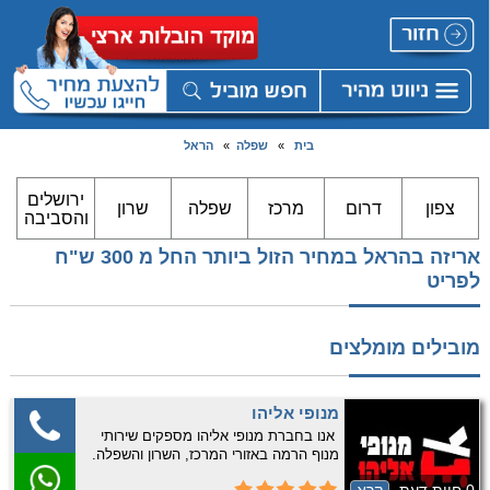
בית
»
שפלה
»
הראל
ירושלים
צפון
דרום
מרכז
שפלה
שרון
והסביבה
אריזה בהראל במחיר הזול ביותר החל מ 300 ש"ח
לפריט
מובילים מומלצים
מנופי אליהו
אנו בחברת מנופי אליהו מספקים שירותי
מנוף הרמה באזורי המרכז, השרון והשפלה.
אנחנו מציעים מגוון מנופים בגדלים שונים,