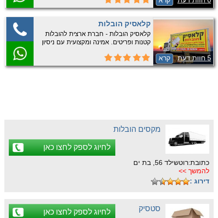
0 חוות דעת
קרא
כולל מנוף הרמה נגרר המתאים במיוחד
לאזורים צרים וקשים לגישה. חברה אמינה
ומקצועית עם נסיון רב ומחירים ללא תחרות.
קלאסיק הובלות
התקשרו …
קלאסיק הובלות - חברת ארצית להובלות
קטנות ופריטים. אמינה ומקצועית עם ניסיון
רב. התקשרו עכשיו לקבלת שירות אמין
5 חוות דעת
קרא
ומקצועי.
מקסים הובלות
לחיוג לספק לחצו כאן
כתובת:רוטשילד 56, בת ים
להמשך >>
דירוג :
סטסיק
לחיוג לספק לחצו כאן