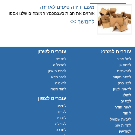
מעבר דירה טיפים לאריזה
אורזים את הבית בעצמכם? המומחים שלנו אספו
להמשך >>
עוברים למרכז
עוברים לשרון
לתל אביב
לנתניה
לרמת גן
להרצליה
לגבעתיים
לרמת השרון
לפתח תקווה
לכפר סבא
לבני ברק
לרעננה
לראשון לציון
להוד השרון
לחולון
עוברים לצפון
לבת ים
לחיפה
לאור יהודה
לקריות
ליהוד
לנהריה
לגבעת שמואל
לעפולה
לקריית אונו
לחדרה
למודיעין