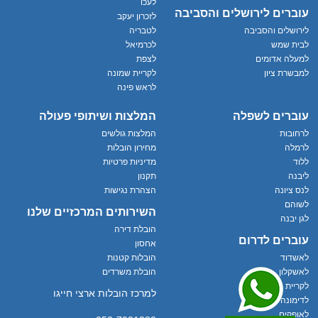
לעכו
עוברים לירושלים והסביבה
לזכרון יעקב
לירושלים והסביבה
לטבריה
לבית שמש
לכרמיאל
למעלה אדומים
לצפת
למבשרת ציון
לקריית שמונה
לראש פינה
עוברים לשפלה
המלצות ושיתופי פעולה
לרחובות
המלצות גולשים
לרמלה
מחירון הובלות
ללוד
מדיניות פרטיות
ליבנה
תקנון
לנס ציונה
הצהרת נגישות
לשוהם
השירותים המרכזיים שלנו
לגן יבנה
הובלת דירה
עוברים לדרום
אחסון
לאשדוד
הובלות קטנות
לאשקלון
הובלת משרדים
לקריית גת
למרכז הובלות ארצי חייגו
לדימונה
לאופקים