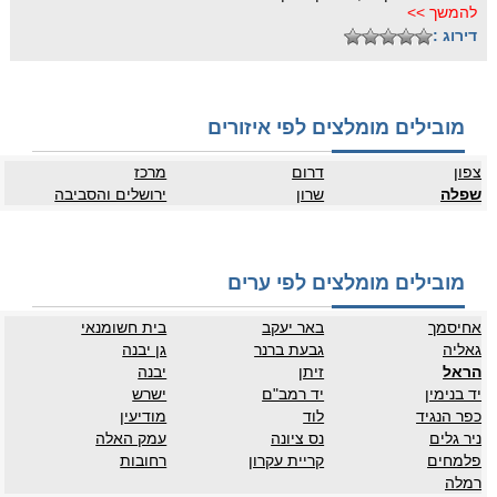
להמשך >>
דירוג :
מובילים מומלצים לפי איזורים
צפון
דרום
מרכז
שפלה
שרון
ירושלים והסביבה
מובילים מומלצים לפי ערים
אחיסמך
באר יעקב
בית חשומנאי
גאליה
גבעת ברנר
גן יבנה
הראל
זיתן
יבנה
יד בנימין
יד רמב"ם
ישרש
כפר הנגיד
לוד
מודיעין
ניר גלים
נס ציונה
עמק האלה
פלמחים
קריית עקרון
רחובות
רמלה