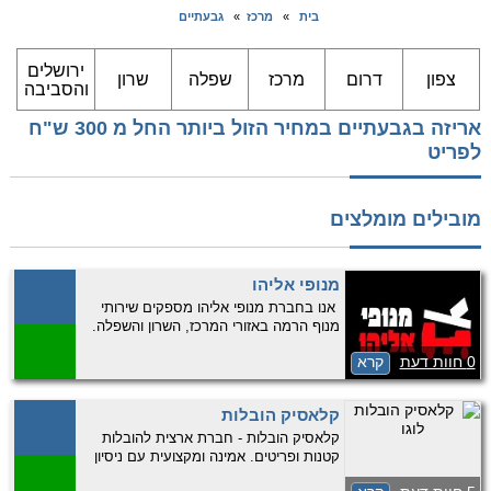
בית
»
מרכז
»
גבעתיים
ירושלים
צפון
דרום
מרכז
שפלה
שרון
והסביבה
אריזה בגבעתיים במחיר הזול ביותר החל מ 300 ש"ח
לפריט
מובילים מומלצים
מנופי אליהו
אנו בחברת מנופי אליהו מספקים שירותי
מנוף הרמה באזורי המרכז, השרון והשפלה.
אנחנו מציעים מגוון מנופים בגדלים שונים,
0 חוות דעת
קרא
כולל מנוף הרמה נגרר המתאים במיוחד
לאזורים צרים וקשים לגישה. חברה אמינה
ומקצועית עם נסיון רב ומחירים ללא תחרות.
קלאסיק הובלות
התקשרו …
קלאסיק הובלות - חברת ארצית להובלות
קטנות ופריטים. אמינה ומקצועית עם ניסיון
רב. התקשרו עכשיו לקבלת שירות אמין