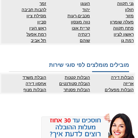
גני תקווה
העוגן
זמר
חולון
יהוד
להבות חביבה
מזור
מכבים-רעות
מסילת ציון
מעלה שומרון
נווה מונסון
סביון
פתח תקווה
קריית אונו
ראש העין
ראשון לציון
רינתיה
רמת אפעל
רמת גן
שוהם
תל אביב
מובילים מומלצים לפי סוגי שירות
הובלות דירה
הובלות קטנות
הובלת משרד
אריזה
הובלת סטודנטים
אחסון דירה
הובלות מפעלים
הובלות פסנתר
הובלות מנוף