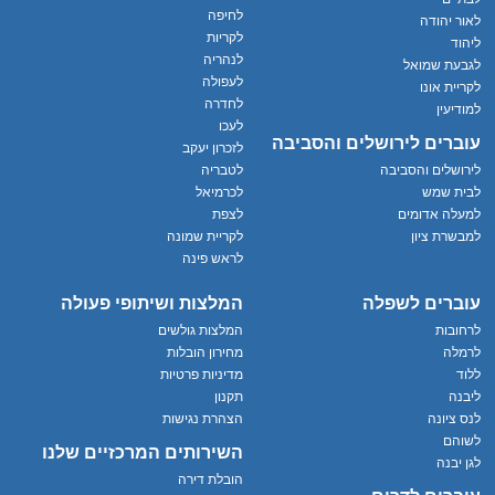
לחיפה
לאור יהודה
לקריות
ליהוד
לנהריה
לגבעת שמואל
לעפולה
לקריית אונו
לחדרה
למודיעין
לעכו
עוברים לירושלים והסביבה
לזכרון יעקב
לירושלים והסביבה
לטבריה
לבית שמש
לכרמיאל
למעלה אדומים
לצפת
למבשרת ציון
לקריית שמונה
לראש פינה
עוברים לשפלה
המלצות ושיתופי פעולה
לרחובות
המלצות גולשים
לרמלה
מחירון הובלות
ללוד
מדיניות פרטיות
ליבנה
תקנון
לנס ציונה
הצהרת נגישות
לשוהם
השירותים המרכזיים שלנו
לגן יבנה
הובלת דירה