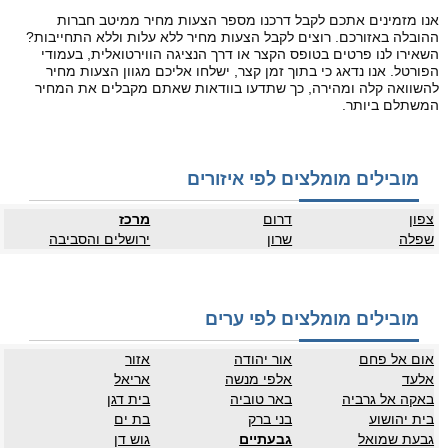
אנו מזמינים אתכם לקבל דרכנו מספר הצעות מחיר ממיטב חברות
ההובלה באזורכם. רוצים לקבל הצעות מחיר ללא עלות וללא התחייבות?
השאירו לנו פרטים בטופס הקצר או דרך הנציגה הווירטואלית, בעמודי
הפורטל. אנו נדאג כי בתוך זמן קצר, ישלחו אליכם מגוון הצעות מחיר
להשוואה קלה ומהירה, כך שתדעו בוודאות שאתם מקבלים את המחיר
המשתלם ביותר.
מובילים מומלצים לפי איזורים
צפון
דרום
מרכז
שפלה
שרון
ירושלים והסביבה
מובילים מומלצים לפי ערים
אום אל פחם
אור יהודה
אזור
אלעד
אלפי מנשה
אריאל
באקה אל גרביה
באר טוביה
בית דגן
בית יהושוע
בני ברק
בת ים
גבעת שמואל
גבעתיים
גוש דן