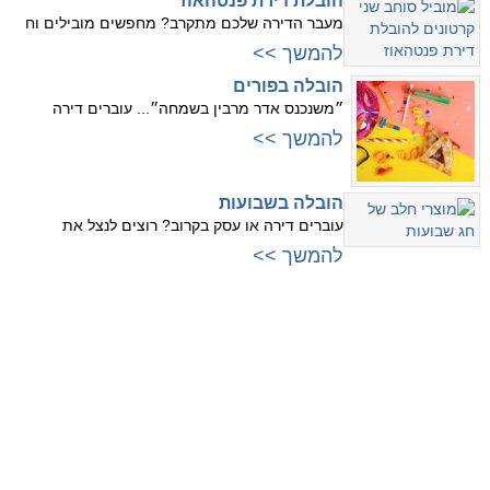
הובלת דירת פנטהאוז
מעבר הדירה שלכם מתקרב? מחפשים מובילים וח
להמשך >>
הובלה בפורים
״משנכנס אדר מרבין בשמחה״... עוברים דירה
להמשך >>
הובלה בשבועות
עוברים דירה או עסק בקרוב? רוצים לנצל את
להמשך >>
עוברים למרכז
עוברים לשרון
לתל אביב
לנתניה
לרמת גן
להרצליה
לגבעתיים
לרמת השרון
לפתח תקווה
לכפר סבא
לבני ברק
לרעננה
לראשון לציון
להוד השרון