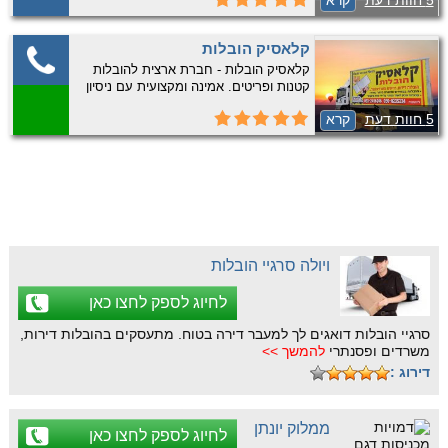
5 חוות דעת
קרא
ומקצועיות ללא פשרות! עד 20% הנחה
למתקשרים להובלות דירות! לפרטים צלצלו
לעובדיה 🙂 - 0539367660.
קלאסיק הובלות
קלאסיק הובלות - חברת ארצית להובלות
קטנות ופריטים. אמינה ומקצועית עם ניסיון
רב. התקשרו עכשיו לקבלת שירות אמין
5 חוות דעת
קרא
ומקצועי.
ויולה סרגיי הובלות
לחיוג לספק לחצו כאן
סרגיי הובלות דואגים לך למעבר דירה בטוח. מתעסקים בהובלות דירות,
משרדים ופסנתרי
להמשך >>
דירוג :
ממלוק יונתן
לחיוג לספק לחצו כאן