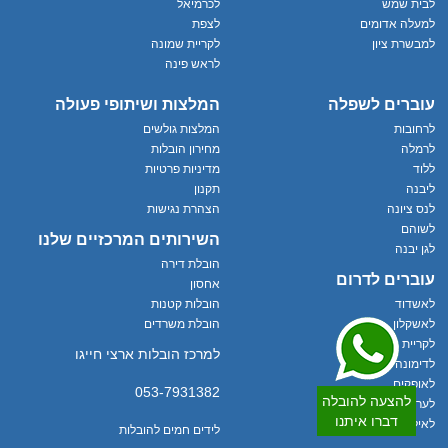
לבית שמש
לכרמיאל
למעלה אדומים
לצפת
למבשרת ציון
לקריית שמונה
לראש פינה
עוברים לשפלה
המלצות ושיתופי פעולה
לרחובות
המלצות גולשים
לרמלה
מחירון הובלות
ללוד
מדיניות פרטיות
ליבנה
תקנון
לנס ציונה
הצהרת נגישות
לשוהם
השירותים המרכזיים שלנו
לגן יבנה
הובלת דירה
עוברים לדרום
אחסון
לאשדוד
הובלות קטנות
לאשקלון
הובלת משרדים
לקריית גת
למרכז הובלות ארצי חייגו
לדימונה
לאופקים
053-7931382
להצעה להובלה
לערד
דברו איתנו
לאילת
לידים חמים להובלות