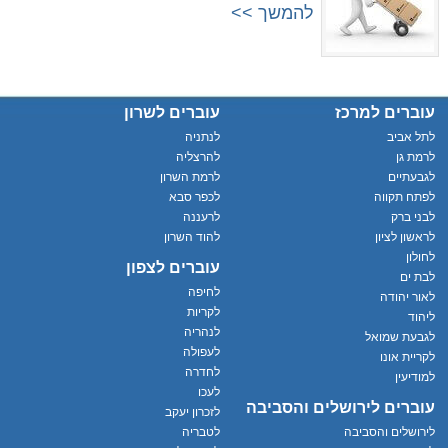
להמשך >>
עוברים למרכז
עוברים לשרון
לתל אביב
לנתניה
לרמת גן
להרצליה
לגבעתיים
לרמת השרון
לפתח תקווה
לכפר סבא
לבני ברק
לרעננה
לראשון לציון
להוד השרון
לחולון
עוברים לצפון
לבת ים
לחיפה
לאור יהודה
לקריות
ליהוד
לנהריה
לגבעת שמואל
לעפולה
לקריית אונו
לחדרה
למודיעין
לעכו
עוברים לירושלים והסביבה
לזכרון יעקב
לירושלים והסביבה
לטבריה