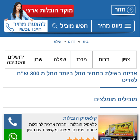
בית
»
דרום
»
אילת
ירושלים
צפון
דרום
מרכז
שפלה
שרון
והסביבה
אריזה באילת במחיר הזול ביותר החל מ 300 ש"ח
לפריט
מובילים מומלצים
קלאסיק הובלות
קלאסיק הובלות - חברת ארצית להובלות
קטנות ופריטים. אמינה ומקצועית עם ניסיון
רב. התקשרו עכשיו לקבלת שירות אמין