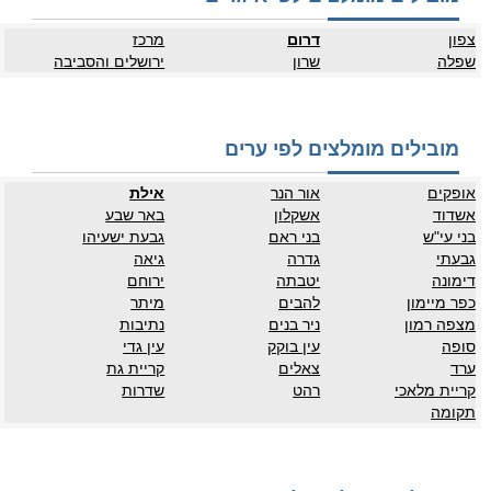
צפון
דרום
מרכז
שפלה
שרון
ירושלים והסביבה
מובילים מומלצים לפי ערים
אופקים
אור הנר
אילת
אשדוד
אשקלון
באר שבע
בני עי"ש
בני ראם
גבעת ישעיהו
גבעתי
גדרה
גיאה
דימונה
יטבתה
ירוחם
כפר מיימון
להבים
מיתר
מצפה רמון
ניר בנים
נתיבות
סופה
עין בוקק
עין גדי
ערד
צאלים
קריית גת
קריית מלאכי
רהט
שדרות
תקומה