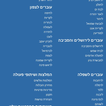
לראשון לציון
להוד השרון
לחולון
עוברים לצפון
לבת ים
לחיפה
לאור יהודה
לקריות
ליהוד
לנהריה
לגבעת שמואל
לעפולה
לקריית אונו
לחדרה
למודיעין
לעכו
עוברים לירושלים והסביבה
לזכרון יעקב
לירושלים והסביבה
לטבריה
לבית שמש
לכרמיאל
למעלה אדומים
לצפת
למבשרת ציון
לקריית שמונה
לראש פינה
עוברים לשפלה
המלצות ושיתופי פעולה
לרחובות
המלצות גולשים
לרמלה
מחירון הובלות
ללוד
מדיניות פרטיות
ליבנה
תקנון
לנס ציונה
הצהרת נגישות
לשוהם