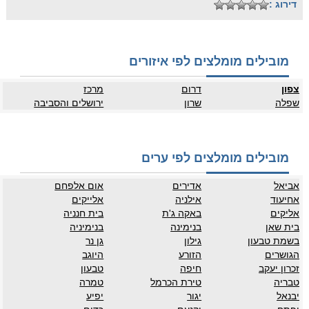
דירוג :
מובילים מומלצים לפי איזורים
צפון
דרום
מרכז
שפלה
שרון
ירושלים והסביבה
מובילים מומלצים לפי ערים
אביאל
אדירים
אום אלפחם
אחיעוד
אילניה
אלייקים
אליקים
באקה ג'ת
בית חנניה
בית שאן
בנימינה
בנימיניה
בשמת טבעון
גילון
גן נר
הגושרים
הזורע
היוגב
זכרון יעקב
חיפה
טבעון
טבריה
טירת הכרמל
טמרה
יבנאל
יגור
יפיע