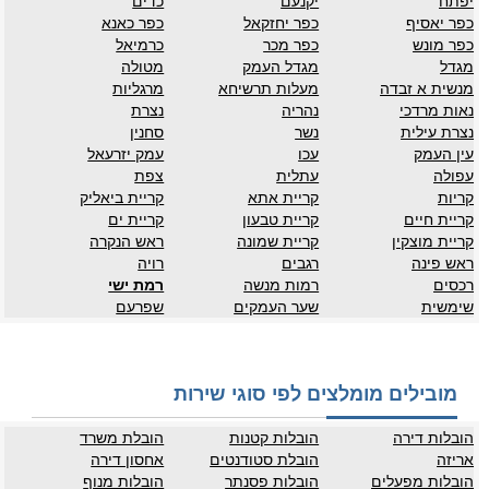
יפתח
יקנעם
כדים
כפר יאסיף
כפר יחזקאל
כפר כאנא
כפר מונש
כפר מכר
כרמיאל
מגדל
מגדל העמק
מטולה
מנשית א זבדה
מעלות תרשיחא
מרגליות
נאות מרדכי
נהריה
נצרת
נצרת עילית
נשר
סחנין
עין העמק
עכו
עמק יזרעאל
עפולה
עתלית
צפת
קריות
קריית אתא
קריית ביאליק
קריית חיים
קריית טבעון
קריית ים
קריית מוצקין
קריית שמונה
ראש הנקרה
ראש פינה
רגבים
רויה
רכסים
רמות מנשה
רמת ישי
שימשית
שער העמקים
שפרעם
מובילים מומלצים לפי סוגי שירות
הובלות דירה
הובלות קטנות
הובלת משרד
אריזה
הובלת סטודנטים
אחסון דירה
הובלות מפעלים
הובלות פסנתר
הובלות מנוף