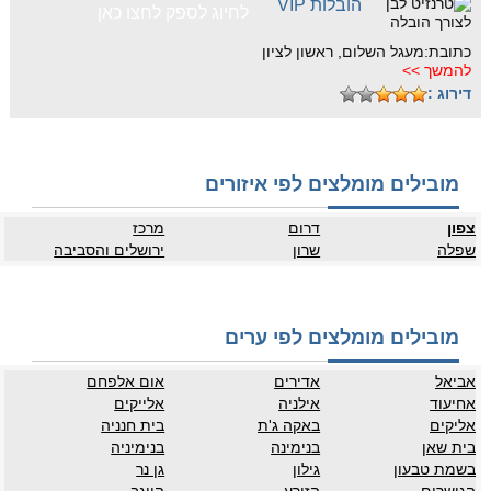
הובלות VIP
לחיוג לספק לחצו כאן
כתובת:מעגל השלום, ראשון לציון
להמשך >>
דירוג :
מובילים מומלצים לפי איזורים
צפון
דרום
מרכז
שפלה
שרון
ירושלים והסביבה
מובילים מומלצים לפי ערים
אביאל
אדירים
אום אלפחם
אחיעוד
אילניה
אלייקים
אליקים
באקה ג'ת
בית חנניה
בית שאן
בנימינה
בנימיניה
בשמת טבעון
גילון
גן נר