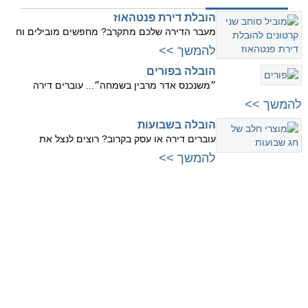
הובלת דירת פנטהאוז
מעבר הדירה שלכם מתקרב? מחפשים מובילים וח
להמשך >>
הובלה בפורים
״משנכנס אדר מרבין בשמחה״... עוברים דירה
להמשך >>
הובלה בשבועות
עוברים דירה או עסק בקרוב? רוצים לנצל את
להמשך >>
עוברים למרכז
עוברים לשרון
לתל אביב
לנתניה
לרמת גן
להרצליה
לגבעתיים
לרמת השרון
לפתח תקווה
לכפר סבא
לבני ברק
לרעננה
לראשון לציון
להוד השרון