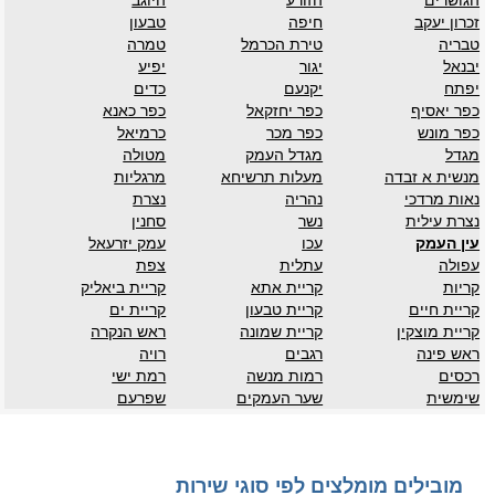
הגושרים
הזורע
היוגב
זכרון יעקב
חיפה
טבעון
טבריה
טירת הכרמל
טמרה
יבנאל
יגור
יפיע
יפתח
יקנעם
כדים
כפר יאסיף
כפר יחזקאל
כפר כאנא
כפר מונש
כפר מכר
כרמיאל
מגדל
מגדל העמק
מטולה
מנשית א זבדה
מעלות תרשיחא
מרגליות
נאות מרדכי
נהריה
נצרת
נצרת עילית
נשר
סחנין
עין העמק
עכו
עמק יזרעאל
עפולה
עתלית
צפת
קריות
קריית אתא
קריית ביאליק
קריית חיים
קריית טבעון
קריית ים
קריית מוצקין
קריית שמונה
ראש הנקרה
ראש פינה
רגבים
רויה
רכסים
רמות מנשה
רמת ישי
שימשית
שער העמקים
שפרעם
מובילים מומלצים לפי סוגי שירות