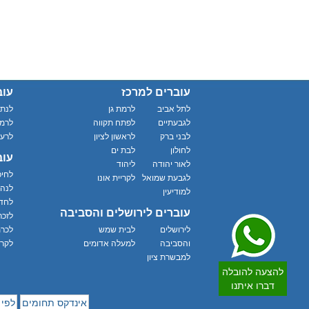
עוברים למרכז
עוב
לתל אביב
לרמת גן
לנתנ
לגבעתיים
לפתח תקווה
לרמת
לבני ברק
לראשון לציון
לרענ
לחולון
לבת ים
עוב
לאור יהודה
ליהוד
לחי
לגבעת שמואל
לקריית אונו
לנהר
למודיעין
לחד
עוברים לירושלים והסביבה
לזכר
לירושלים
לבית שמש
לכרמ
והסביבה
למעלה אדומים
לקרי
למבשרת ציון
להצעה להובלה
דברו איתנו
אינדקס תחומים
לפי 