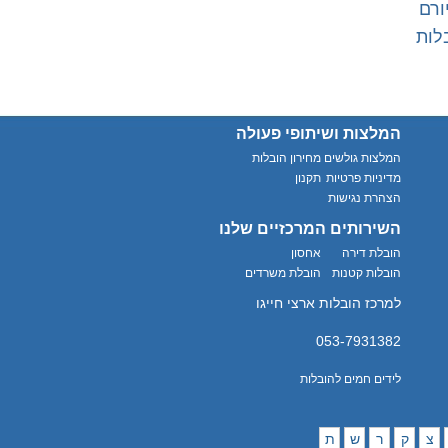
ורם
לות
המלצות ושיתופי פעולה
המלצות גולשים
מחירון הובלות
מדיניות פרטיות
תקנון
הצהרת נגישות
השירותים המרכזיים שלנו
הובלת דירה
אחסון
הובלות קטנות
הובלת משרדים
למרכז הובלות ארצי חייגו
053-7931382
לידים חמים להובלות
צ
ק
ר
ש
ת