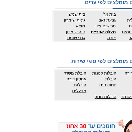
 מומלצים לפי ערים
בית אל
בית שמש
ית
גבעת זאב
גינות שומרון
ח
מבשרת ציון
מוצא
ומים
מעלה אפריים
נווה שומרון
ב
צובה
קרני שומרון
 מומלצים לפי סוגי שירות
ירה
הובלות קטנות
הובלת משרד
הובלת
אחסון דירה
סטודנטים
הובלות
מפעלים
פסנתר
הובלות מנוף