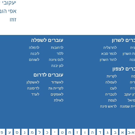
יעקובי י
אפי הוב
זוזו
רים לשרון
עוברים לשפלה
יה
להרצליה
לרחובות
לרמלה
 השרון
לכפר סבא
ללוד
ליבנה
נה
להוד השרון
לנס ציונה
לשוהם
לגן יבנה
רים לצפון
עוברים לדרום
פה
לקריות
יה
לעפולה
לאשדוד
לאשקלון
רה
לעכו
לקריית גת
לדימונה
ון יעקב
לטבריה
לאופקים
לערד
יאל
לצפת
לאילת
ית שמונה
לראש פינה
א-ב
א
ב
ג
ד
ה
ו
ז
ח
ט
י
כ
ל
מ
נ
ס
ע
פ