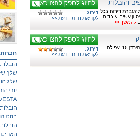
ים והובלות
לחיוג לספק לחצו כאן
העברת דירות בכל
דירוג :
סיון עשיר ועובדים
לקריאת חוות הדעת >>
ם
להמשך >>
ק
לחיוג לספק לחצו כאן
, עפולה
דירוג :
חברות 
לקריאת חוות הדעת >>
הובלות .I.P
שלך שלי
שלג הו
יורי הוב
VESTA הובלות
הובלות 
בסט הו
הובלות 
האחים 