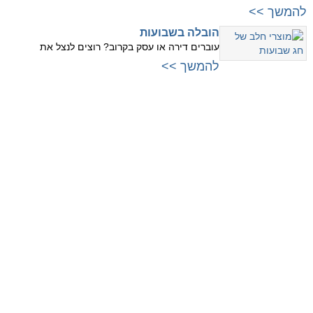
להמשך >>
הובלה בשבועות
עוברים דירה או עסק בקרוב? רוצים לנצל את
להמשך >>
עוברים למרכז
עוברים לשרון
לתל אביב
לנתניה
לרמת גן
להרצליה
לגבעתיים
לרמת השרון
לפתח תקווה
לכפר סבא
לבני ברק
לרעננה
לראשון לציון
להוד השרון
לחולון
עוברים לצפון
לבת ים
לחיפה
לאור יהודה
לקריות
ליהוד
לנהריה
לגבעת שמואל
לעפולה
לקריית אונו
לחדרה
למודיעין