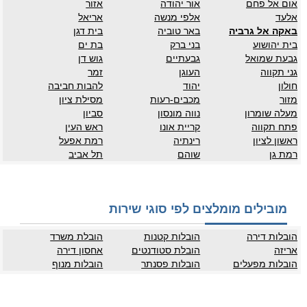
אום אל פחם
אור יהודה
אזור
אלעד
אלפי מנשה
אריאל
באקה אל גרביה
באר טוביה
בית דגן
בית יהושוע
בני ברק
בת ים
גבעת שמואל
גבעתיים
גוש דן
גני תקווה
העוגן
זמר
חולון
יהוד
להבות חביבה
מזור
מכבים-רעות
מסילת ציון
מעלה שומרון
נווה מונסון
סביון
פתח תקווה
קריית אונו
ראש העין
ראשון לציון
רינתיה
רמת אפעל
רמת גן
שוהם
תל אביב
מובילים מומלצים לפי סוגי שירות
הובלות דירה
הובלות קטנות
הובלת משרד
אריזה
הובלת סטודנטים
אחסון דירה
הובלות מפעלים
הובלות פסנתר
הובלות מנוף