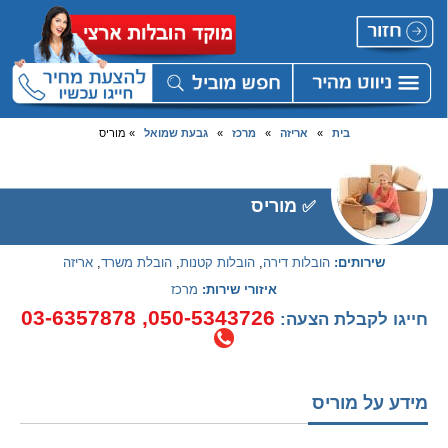
בית
»
אריזה
»
מרכז
»
גבעת שמואל
» מוריס
מוריס
✅
שירותים:
הובלות דירה
,
הובלות קטנות
,
הובלת משרד
,
אריזה
איזורי שירות:
מרכז
03-6357878
,
050-5343726
חייגו לקבלת הצעה:
מידע על מוריס