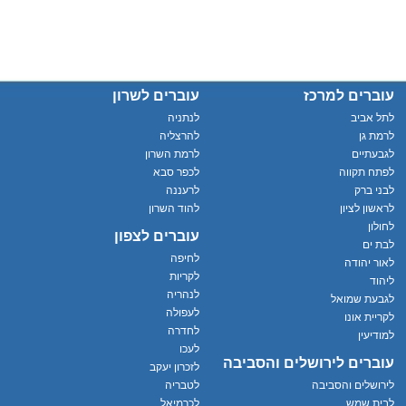
עוברים למרכז
עוברים לשרון
לתל אביב
לנתניה
לרמת גן
להרצליה
לגבעתיים
לרמת השרון
לפתח תקווה
לכפר סבא
לבני ברק
לרעננה
לראשון לציון
להוד השרון
לחולון
עוברים לצפון
לבת ים
לחיפה
לאור יהודה
לקריות
ליהוד
לנהריה
לגבעת שמואל
לעפולה
לקריית אונו
לחדרה
למודיעין
לעכו
עוברים לירושלים והסביבה
לזכרון יעקב
לירושלים והסביבה
לטבריה
לבית שמש
לכרמיאל