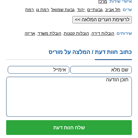
איזורי שירות:
מרכז
ערים:
תל אביב
,
גבעתיים
,
יהוד
,
גבעת שמואל
,
רמת גן
,
רמת
אפעל
,
נווה מונסון
,
קריית אונו
שירותים:
הובלות דירה
,
הובלות קטנות
,
הובלת משרד
,
אריזה
כתוב חוות דעת / המלצה על מוריס