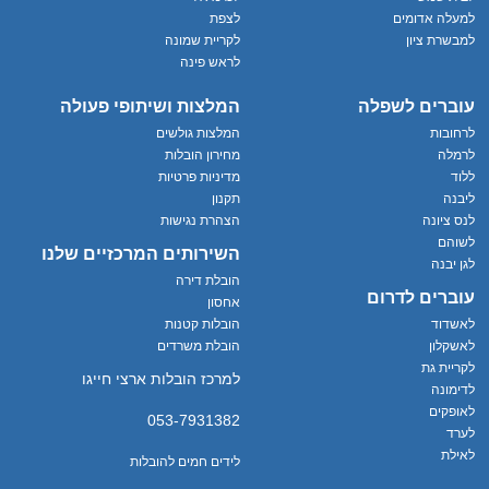
למעלה אדומים
לצפת
למבשרת ציון
לקריית שמונה
לראש פינה
עוברים לשפלה
המלצות ושיתופי פעולה
לרחובות
המלצות גולשים
לרמלה
מחירון הובלות
ללוד
מדיניות פרטיות
ליבנה
תקנון
לנס ציונה
הצהרת נגישות
לשוהם
השירותים המרכזיים שלנו
לגן יבנה
הובלת דירה
עוברים לדרום
אחסון
לאשדוד
הובלות קטנות
לאשקלון
הובלת משרדים
לקריית גת
למרכז הובלות ארצי חייגו
לדימונה
לאופקים
053-7931382
לערד
לאילת
לידים חמים להובלות