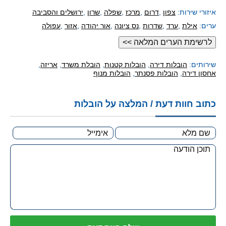
איזורי שירות:
צפון
,
דרום
,
מרכז
,
שפלה
,
שרון
,
ירושלים והסביבה
ערים:
אילת
,
ערד
,
שדרות
,
נס ציונה
,
אור יהודה
,
אזור
,
עפולה
,
כוכב יאיר
,
קריית טבעון
,
כפר תפוח
,
מיתר
,
מזור
,
בית אל
,
בארותיים
,
שער העמקים
,
בנימינה
,
בית חנניה
,
בית יהושוע
שירותים:
הובלות דירה
,
הובלות קטנות
,
הובלת משרד
,
אריזה
,
אחסון דירה
,
הובלות פסנתר
,
הובלות מנוף
כתוב חוות דעת / המלצה על הובלות