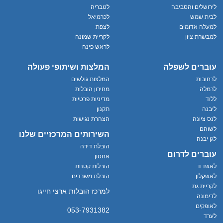
לירושלים והסביבה
לטבריה
לבית שמש
לכרמיאל
למעלה אדומים
לצפת
למבשרת ציון
לקריית שמונה
לראש פינה
עוברים לשפלה
המלצות ושיתופי פעולה
לרחובות
המלצות גולשים
לרמלה
מחירון הובלות
ללוד
מדיניות פרטיות
ליבנה
תקנון
לנס ציונה
הצהרת נגישות
לשוהם
השירותים המרכזיים שלנו
לגן יבנה
הובלת דירה
עוברים לדרום
אחסון
לאשדוד
הובלות קטנות
לאשקלון
הובלת משרדים
לקריית גת
למרכז הובלות ארצי חייגו
לדימונה
לאופקים
053-7931382
לערד