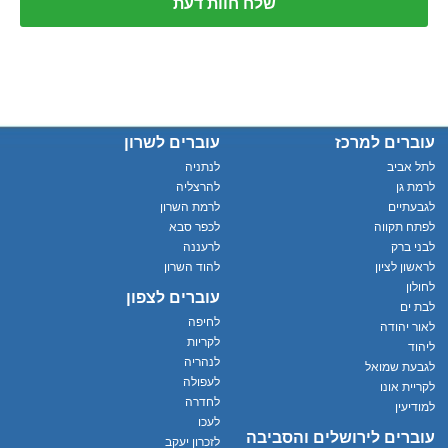
עוברים למרכז
עוברים לשרון
לתל אביב
לנתניה
לרמת גן
להרצליה
לגבעתיים
לרמת השרון
לפתח תקווה
לכפר סבא
לבני ברק
לרעננה
לראשון לציון
להוד השרון
לחולון
עוברים לצפון
לבת ים
לחיפה
לאור יהודה
לקריות
ליהוד
לנהריה
לגבעת שמואל
לעפולה
לקריית אונו
לחדרה
למודיעין
לעכו
עוברים לירושלים והסביבה
לזכרון יעקב