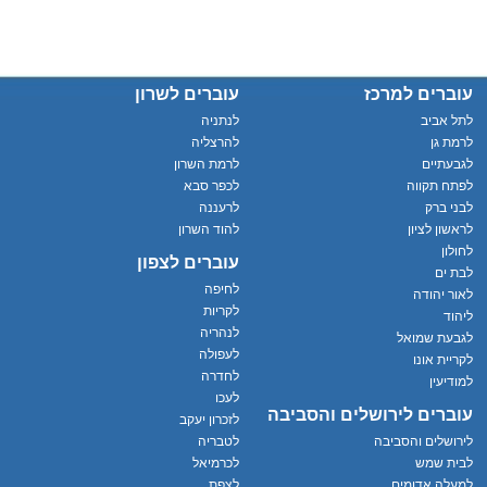
עוברים למרכז
עוברים לשרון
לתל אביב
לנתניה
לרמת גן
להרצליה
לגבעתיים
לרמת השרון
לפתח תקווה
לכפר סבא
לבני ברק
לרעננה
לראשון לציון
להוד השרון
לחולון
עוברים לצפון
לבת ים
לחיפה
לאור יהודה
לקריות
ליהוד
לנהריה
לגבעת שמואל
לעפולה
לקריית אונו
לחדרה
למודיעין
לעכו
עוברים לירושלים והסביבה
לזכרון יעקב
לירושלים והסביבה
לטבריה
לבית שמש
לכרמיאל
למעלה אדומים
לצפת