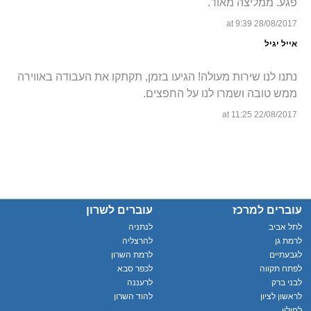
פגע. ממליצה מאוד.
28/08/2017 at 9:39
אייל יגיל
נתנו לנו שירות מעולה! הגיעו בזמן, תקתקו את העבודה באווירה
ממש טובה ושמרו לנו על החפצים.
22/08/2017 at 11:25
עוברים למרכז
עוברים לשרון
לתל אביב
לנתניה
לרמת גן
להרצליה
לגבעתיים
לרמת השרון
לפתח תקווה
לכפר סבא
לבני ברק
לרעננה
לראשון לציון
להוד השרון
לחולון