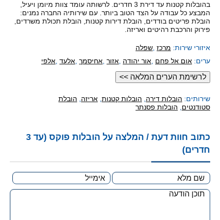
בהובלות קטנות עד דירת 3 חדרים. לרשותה עומד צוות מיומן ויעיל,
המבצע כל עבודה על הצד הטוב ביותר. עם שירותיה החברה נמנים:
הובלת פריטים בודדים, הובלת דירות קטנות, הובלת תכולת משרדים,
פירוק והרכבת רהיטים ואריזה.
איזורי שירות:
מרכז
,
שפלה
ערים:
אום אל פחם
,
אור יהודה
,
אזור
,
אחיסמך
,
אלעד
,
אלפי
מנשה
,
אריאל
,
באקה אל גרביה
,
באר טוביה
,
באר יעקב
,
בית דגן
,
בית חשומנאי
,
בית יהושוע
,
בני ברק
,
בת ים
,
גאליה
,
גבעת ברנר
,
גבעת שמואל
,
גבעתיים
,
גוש דן
,
גן יבנה
,
גני תקווה
,
העוגן
,
הראל
,
זיתן
,
זמר
,
חולון
,
יבנה
,
יד בנימין
,
יד רמב"ם
,
יהוד
,
ישרש
שירותים:
הובלות דירה
,
הובלות קטנות
,
אריזה
,
הובלת
,
כפר הנגיד
,
להבות חביבה
,
לוד
,
מודיעין
,
מזור
,
מכבים-רעות
סטודנטים
,
הובלות פסנתר
,
מסילת ציון
,
מעלה שומרון
,
נווה מונסון
,
ניר גלים
,
נס ציונה
,
סביון
,
עמק האלה
,
פלמחים
,
פתח תקווה
,
קריית אונו
,
קריית
עקרון
,
ראש העין
,
ראשון לציון
,
רחובות
,
רינתיה
,
רמלה
,
רמת
אפעל
,
רמת גן
,
שוהם
,
תל אביב
כתוב חוות דעת / המלצה על הובלות פוקס (עד 3
חדרים)