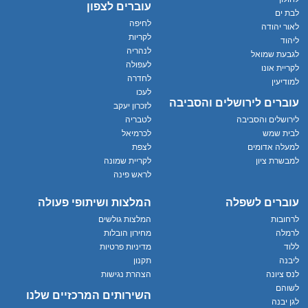
עוברים לצפון
לבת ים
לחיפה
לאור יהודה
לקריות
ליהוד
לנהריה
לגבעת שמואל
לעפולה
לקריית אונו
לחדרה
למודיעין
לעכו
עוברים לירושלים והסביבה
לזכרון יעקב
לירושלים והסביבה
לטבריה
לבית שמש
לכרמיאל
למעלה אדומים
לצפת
למבשרת ציון
לקריית שמונה
לראש פינה
עוברים לשפלה
המלצות ושיתופי פעולה
לרחובות
המלצות גולשים
לרמלה
מחירון הובלות
ללוד
מדיניות פרטיות
ליבנה
תקנון
לנס ציונה
הצהרת נגישות
לשוהם
השירותים המרכזיים שלנו
לגן יבנה