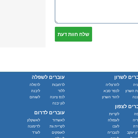
רים לשרון
עוברים לשפלה
יה
להרצליה
לרחובות
לרמלה
 השרון
לכפר סבא
ללוד
ליבנה
נה
להוד השרון
לנס ציונה
לשוהם
לגן יבנה
רים לצפון
עוברים לדרום
פה
לקריות
יה
לעפולה
לאשדוד
לאשקלון
רה
לעכו
לקריית גת
לדימונה
ון יעקב
לטבריה
לאופקים
לערד