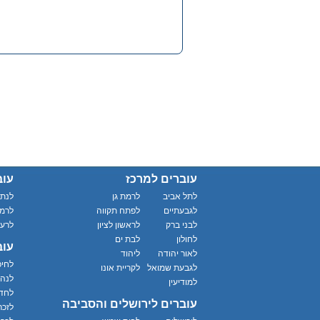
עוברים למרכז
עוב
לתל אביב
לרמת גן
לנתנ
לגבעתיים
לפתח תקווה
לרמת
לבני ברק
לראשון לציון
לרענ
לחולון
לבת ים
עוב
לאור יהודה
ליהוד
לחי
לגבעת שמואל
לקריית אונו
לנהר
למודיעין
לחד
עוברים לירושלים והסביבה
לזכר