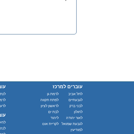
עוברים למרכז
עוב
לתל אביב
לרמת גן
לנתנ
לגבעתיים
לפתח תקווה
לרמת
לבני ברק
לראשון לציון
לרענ
לחולון
לבת ים
עוב
לאור יהודה
ליהוד
לחי
לגבעת שמואל
לקריית אונו
לנהר
למודיעין