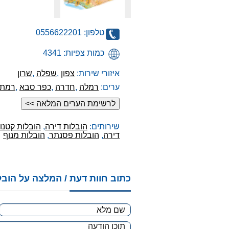
טלפון: 0556622201
כמות צפיות: 4341
איזורי שירות:
צפון
,
שפלה
,
שרון
ערים:
רמלה
,
חדרה
,
כפר סבא
,
רמת 
יעקב
שירותים:
הובלות דירה
,
הובלות קטנו
דירה
,
הובלות פסנתר
,
הובלות מנוף
כתוב חוות דעת / המלצה על הוב