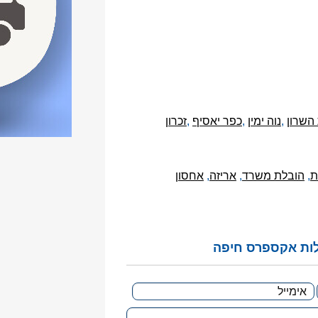
השרון
,
נוה ימין
,
כפר יאסיף
,
זכרון
ת
,
הובלת משרד
,
אריזה
,
אחסון
לות אקספרס חיפה