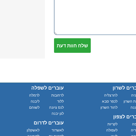
רים לשרון
עוברים לשפלה
יה
להרצליה
לרחובות
לרמלה
 השרון
לכפר סבא
ללוד
ליבנה
נה
להוד השרון
לנס ציונה
לשוהם
לגן יבנה
רים לצפון
עוברים לדרום
פה
לקריות
יה
לעפולה
לאשדוד
לאשקלון