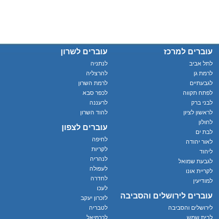
עוברים למרכז
עוברים לשרון
לתל אביב
לנתניה
לרמת גן
להרצליה
לגבעתיים
לרמת השרון
לפתח תקווה
לכפר סבא
לבני ברק
לרעננה
לראשון לציון
להוד השרון
לחולון
עוברים לצפון
לבת ים
לחיפה
לאור יהודה
לקריות
ליהוד
לנהריה
לגבעת שמואל
לעפולה
לקריית אונו
לחדרה
למודיעין
לעכו
עוברים לירושלים והסביבה
לזכרון יעקב
לירושלים והסביבה
לטבריה
לבית שמש
לכרמיאל