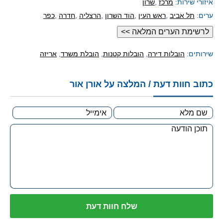
איזורי שירות:
מרכז
,
שרון
ערים:
תל אביב
,
ראש העין
,
הוד השרון
,
הרצליה
,
חדרה
,
כפר
סבא
,
רעננה
,
רמת השרון
,
נתניה
,
קיסריה
שירותים:
הובלות דירה
,
הובלות קטנות
,
הובלת משרד
,
אריזה
כתוב חוות דעת / המלצה על אורן אור