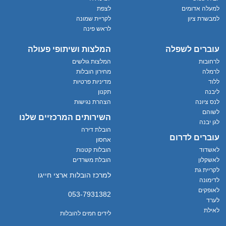
למעלה אדומים
לצפת
למבשרת ציון
לקריית שמונה
לראש פינה
עוברים לשפלה
המלצות ושיתופי פעולה
לרחובות
המלצות גולשים
לרמלה
מחירון הובלות
ללוד
מדיניות פרטיות
ליבנה
תקנון
לנס ציונה
הצהרת נגישות
לשוהם
השירותים המרכזיים שלנו
לגן יבנה
הובלת דירה
עוברים לדרום
אחסון
לאשדוד
הובלות קטנות
לאשקלון
הובלת משרדים
לקריית גת
למרכז הובלות ארצי חייגו
לדימונה
לאופקים
053-7931382
לערד
לאילת
לידים חמים להובלות